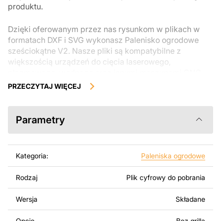
produktu.
Dzięki oferowanym przez nas rysunkom w plikach w
formatach DXF i SVG wykonasz Palenisko ogrodowe
sześciokątne V2. Nasze pliki są kompatybilne z
większością urządzeń do cięcia laserowego,
plazmowego, wodnego oraz innymi maszynami CNC.
Można je łatwo edytować lub modyfikować za pomocą
PRZECZYTAJ WIĘCEJ
programów takich jak AutoCAD, Inkscape, SheetCam,
Adobe Illustrator, SolidWorks lub innych narzędzi do
edycji wektorowej.
Parametry
Korzystając z tych plików możesz przy pomocy
przyrzaądu do cięcia samodzielnie stworzyć wysokiej
Kategoria:
Paleniska ogrodowe
jakości produkt z kawałka blachy. Rysunki zostały
zaprojektowane z myślą o nowoczesnej estetyce i
Rodzaj
Plik cyfrowy do pobrania
łatwym montażu, aby można było cieszyć się pracą nad
swoim projektem.
Wersja
Składane
Można używać tych plików do tworzenia gotowych
Opcje
Bez grilla