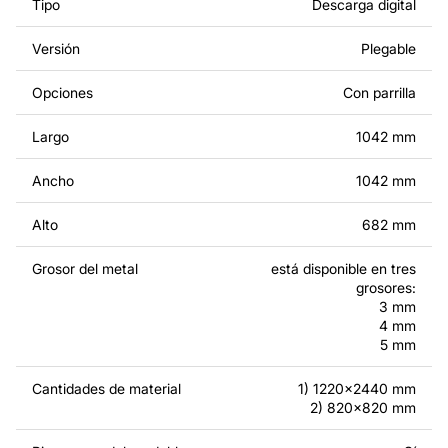
Tipo
Descarga digital
Puedes utilizar estos archivos para crear productos
acabados tanto para un uso personal como comercial,
Versión
Plegable
así como para la venta de productos creados a partir de
los diseños. Ten en cuenta que está estrictamente
Opciones
Con parrilla
prohibido revender o compartir los archivos originales o
modificados.
Largo
1042 mm
Por un precio adicional, podemos personalizar el diseño
Ancho
1042 mm
añadiendo texto, imágenes o el logo de tu empresa, o
haciendo otros cambios para que se adapte a tus
Alto
682 mm
necesidades. Si necesitas un diseño personalizado de
un producto de metal, ponte en contacto con nosotros.
Grosor del metal
está disponible en tres
grosores:
Si tienes alguna pregunta o necesitas ayuda, ponte en
3 mm
4 mm
contacto con nosotros en cualquier momento: estamos
5 mm
siempre listos para ayudarte.
Cantidades de material
1) 1220x2440 mm
2) 820x820 mm