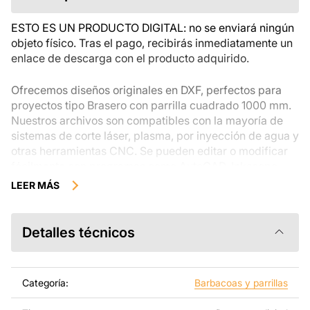
tienes alguna duda. Si tienes problemas con el pedido,
ponte en contacto directamente con el vendedor.
ESTO ES UN PRODUCTO DIGITAL: no se enviará ningún
objeto físico. Tras el pago, recibirás inmediatamente un
enlace de descarga con el producto adquirido.
Ofrecemos diseños originales en DXF, perfectos para
proyectos tipo Brasero con parrilla cuadrado 1000 mm.
Nuestros archivos son compatibles con la mayoría de
sistemas de corte láser, plasma, por inyección de agua y
otras herramientas CNC. Se pueden editar o modificar
fácilmente con programas como AutoCAD, Inkscape,
SheetCam, Adobe Illustrator, SolidWorks u otros
LEER MÁS
métodos de edición vectorial.
Utilizando estos archivos con un equipo de corte y
Detalles técnicos
láminas metálicas, podrás crear productos de gran
calidad por tu cuenta. Los diseños están hechos para
que se vean modernos y sean fáciles de montar, así
Categoría:
Barbacoas y parrillas
disfrutas mientras trabajas en tu proyecto.