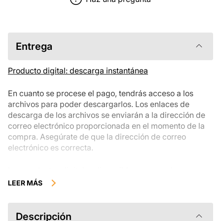
Entrega
Producto digital: descarga instantánea
En cuanto se procese el pago, tendrás acceso a los
archivos para poder descargarlos. Los enlaces de
descarga de los archivos se enviarán a la dirección de
correo electrónico proporcionada en el momento de la
compra. Asegúrate de que la dirección de correo
electrónico es correcta.
Los productos digitales disponibles para su descarga
instantánea no se pueden devolver, cambiar ni cancelar
LEER MÁS
una vez descargados. Te recomendamos que revises la
descripción del producto atentamente antes de
comprarlo y que te pongas en contacto con nosotros si
Descripción