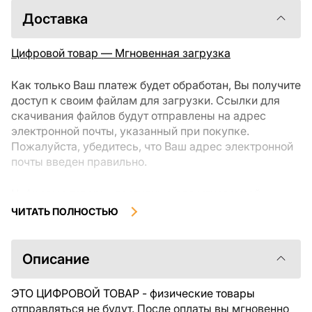
Доставка
Цифровой товар — Мгновенная загрузка
Как только Ваш платеж будет обработан, Вы получите
доступ к своим файлам для загрузки. Ссылки для
скачивания файлов будут отправлены на адрес
электронной почты, указанный при покупке.
Пожалуйста, убедитесь, что Ваш адрес электронной
почты введен правильно.
Цифровые товары, доступные для мгновенной
загрузки, не подлежат возврату или обмену после их
ЧИТАТЬ ПОЛНОСТЬЮ
скачивания. Мы рекомендуем внимательно
ознакомиться с описанием товара и задать все
интересующие Вас вопросы перед покупкой. Если у
Описание
Вас возникли проблемы с заказом, пожалуйста,
свяжитесь с продавцом напрямую.
ЭТО ЦИФРОВОЙ ТОВАР - физические товары
отправляться не будут. После оплаты вы мгновенно