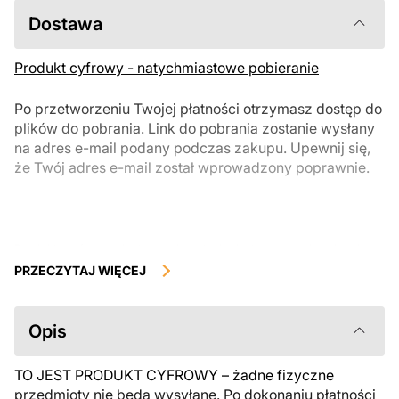
Dostawa
Produkt cyfrowy - natychmiastowe pobieranie
Po przetworzeniu Twojej płatności otrzymasz dostęp do
plików do pobrania. Link do pobrania zostanie wysłany
na adres e-mail podany podczas zakupu. Upewnij się,
że Twój adres e-mail został wprowadzony poprawnie.
Produkty cyfrowe, dostępne do natychmiastowego pobrania, nie
podlegają zwrotowi ani wymianie po ich pobraniu. Zalecamy
PRZECZYTAJ WIĘCEJ
uważnie zapoznać się z opisem produktu i zadać wszystkie pytania
przed zakupem. Jeśli masz jakiekolwiek problemy z zamówieniem,
skontaktuj się bezpośrednio ze sprzedawcą.
Opis
TO JEST PRODUKT CYFROWY – żadne fizyczne
przedmioty nie będą wysyłane. Po dokonaniu płatności