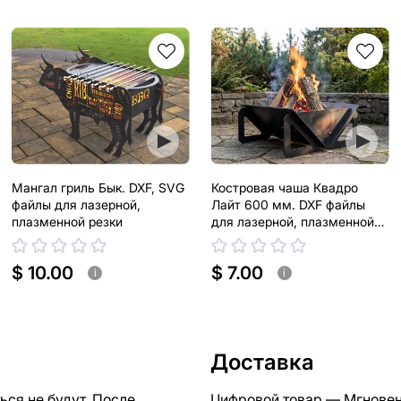
Мангал гриль Бык. DXF, SVG
Костровая чаша Квадро
файлы для лазерной,
Лайт 600 мм. DXF файлы
плазменной резки
для лазерной, плазменной
резки
$ 10.00
$ 7.00
i
i
Доставка
ся не будут. После
Цифровой товар — Мгновен