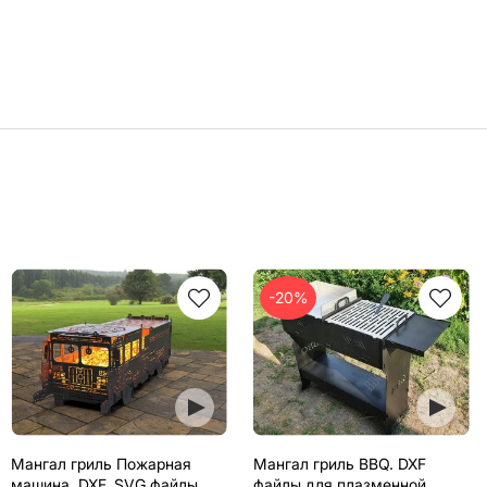
-20%
Мангал гриль Пожарная
Мангал гриль BBQ. DXF
машина. DXF, SVG файлы
файлы для плазменной,