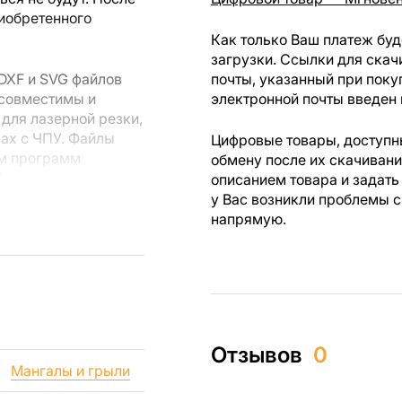
риобретенного
Как только Ваш платеж буд
загрузки. Ссылки для скач
DXF и SVG файлов
почты, указанный при поку
 совместимы и
электронной почты введен 
для лазерной резки,
вах с ЧПУ. Файлы
Цифровые товары, доступны
ем программ
обмену после их скачиван
rks или другого
описанием товара и задать
у Вас возникли проблемы с
напрямую.
 резки, вы сможете
ежи созданы с
ы вы могли
изделий как для
Отзывов
0
ючая продажу
Мангалы и грыли
дчеркиваем, что
ли