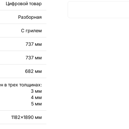
Цифровой товар
Разборная
кст, изображение,
в дизайн изделия.
С грилем
чертеж изделия из
737 мм
вяжитесь с нами в
737 мм
682 мм
н в трех толщинах:
3 мм
4 мм
5 мм
1182x1890 мм