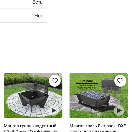
Есть
Нет
Мангал гриль квадратный
Мангал гриль Flat pack. DXF
V2 600 мм. DXF файлы для
файлы для плазменной,