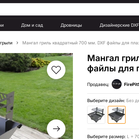
чи
Дом и сад
Дровницы
Дизайнерские DX
 грыли
Мангал гриль квадратный 700 мм. DXF файлы для пла
Мангал гри
файлы для 
Продавец:
FirePit
Выберите дизайн:
Без д
Выберите размер:
L = 7