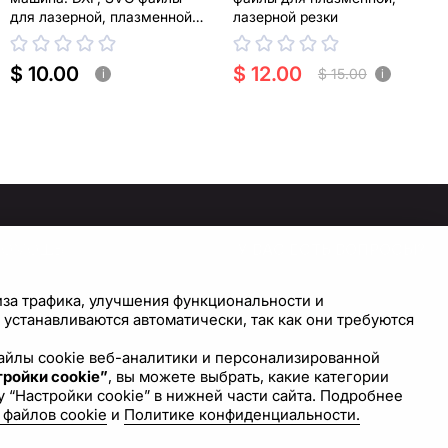
для лазерной, плазменной
лазерной резки
резки
$ 10.00
$ 12.00
$ 15.00
i
i
ПОМОЩЬ
У ВАС ЕСТЬ ВОПРОСЫ?
СВЯЖИТЕСЬ С НАМИ!
правочный центр
иза трафика, улучшения функциональности и
астройки cookie
устанавливаются автоматически, так как они требуются
Напишите нам
 файлы cookie веб-аналитики и персонализированной
ройки cookie”
, вы можете выбрать, какие категории
 “Настройки cookie” в нижней части сайта. Подробнее
 файлов cookie
и
Политике конфиденциальности.