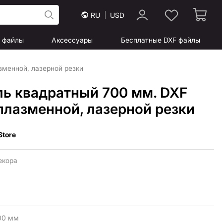
RU
USD
F файлы
Аксессуары
Бесплатные DXF файлы
зменной, лазерной резки
ль квадратный 700 мм. DXF
плазменной, лазерной резки
Store
екора
00 мм