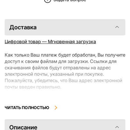
Доставка
Цифровой товар — Мгновенная загрузка
Как только Ваш платеж будет обработан, Вы получите
доступ к своим файлам для загрузки. Ссылки для
скачивания файлов будут отправлены на адрес
электронной почты, указанный при покупке.
Пожалуйста, убедитесь, что Ваш адрес электронной
почты введен правильно.
Цифровые товары, доступные для мгновенной
загрузки, не подлежат возврату или обмену после их
ЧИТАТЬ ПОЛНОСТЬЮ
скачивания. Мы рекомендуем внимательно
ознакомиться с описанием товара и задать все
интересующие Вас вопросы перед покупкой. Если у
Описание