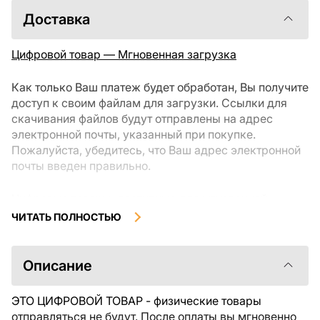
Доставка
Цифровой товар — Мгновенная загрузка
Как только Ваш платеж будет обработан, Вы получите
доступ к своим файлам для загрузки. Ссылки для
скачивания файлов будут отправлены на адрес
электронной почты, указанный при покупке.
Пожалуйста, убедитесь, что Ваш адрес электронной
почты введен правильно.
Цифровые товары, доступные для мгновенной
загрузки, не подлежат возврату или обмену после их
ЧИТАТЬ ПОЛНОСТЬЮ
скачивания. Мы рекомендуем внимательно
ознакомиться с описанием товара и задать все
интересующие Вас вопросы перед покупкой. Если у
Описание
Вас возникли проблемы с заказом, пожалуйста,
свяжитесь с продавцом напрямую.
ЭТО ЦИФРОВОЙ ТОВАР - физические товары
отправляться не будут. После оплаты вы мгновенно