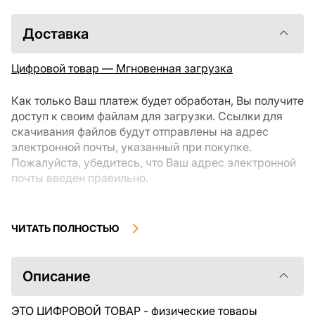
Доставка
Цифровой товар — Мгновенная загрузка
Как только Ваш платеж будет обработан, Вы получите
доступ к своим файлам для загрузки. Ссылки для
скачивания файлов будут отправлены на адрес
электронной почты, указанный при покупке.
Пожалуйста, убедитесь, что Ваш адрес электронной
почты введен правильно.
Цифровые товары, доступные для мгновенной
загрузки, не подлежат возврату или обмену после их
ЧИТАТЬ ПОЛНОСТЬЮ
скачивания. Мы рекомендуем внимательно
ознакомиться с описанием товара и задать все
интересующие Вас вопросы перед покупкой. Если у
Описание
Вас возникли проблемы с заказом, пожалуйста,
свяжитесь с продавцом напрямую.
ЭТО ЦИФРОВОЙ ТОВАР - физические товары