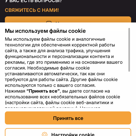
У ВАС ЕСТЬ ВОПРОСЫ?
СВЯЖИТЕСЬ С НАМИ!
Напишите нам
Мы используем файлы cookie
Мы используем файлы cookie и аналогичные
технологии для обеспечения корректной работы
сайта, а также для анализа трафика, улучшения
функциональности и персонализации контента и
рекламы, где это применимо и на основании вашего
согласия. Необходимые файлы cookie
устанавливаются автоматически, так как они
требуются для работы сайта. Другие файлы cookie
используются только с вашего согласия.
Нажимая
“Принять все”
, вы даете согласие на
RU
USD - US Dollar ($)
использование всех необязательных файлов cookie
(настройки сайта, файлы cookie веб-аналитики и
персонализированной рекламы). Нажимая
“Отклонить все”
, вы разрешаете использовать только
Принять все
необходимые файлы cookie. Нажимая
“Настройки
cookie”
, вы можете выбрать, какие категории файлов
cookie разрешить или отключить. Вы можете
Настройки cookie