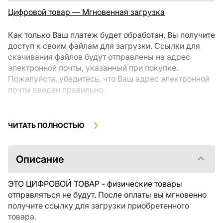
Цифровой товар — Мгновенная загрузка
Как только Ваш платеж будет обработан, Вы получите
доступ к своим файлам для загрузки. Ссылки для
скачивания файлов будут отправлены на адрес
электронной почты, указанный при покупке.
Пожалуйста, убедитесь, что Ваш адрес электронной
почты введен правильно.
Цифровые товары, доступные для мгновенной
загрузки, не подлежат возврату или обмену после их
ЧИТАТЬ ПОЛНОСТЬЮ
скачивания. Мы рекомендуем внимательно
ознакомиться с описанием товара и задать все
интересующие Вас вопросы перед покупкой. Если у
Описание
Вас возникли проблемы с заказом, пожалуйста,
свяжитесь с продавцом напрямую.
ЭТО ЦИФРОВОЙ ТОВАР - физические товары
отправляться не будут. После оплаты вы мгновенно
получите ссылку для загрузки приобретенного
товара.