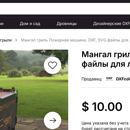
чи
Дом и сад
Дровницы
Дизайнерские DX
 грыли
Мангал гриль Пожарная машина. DXF, SVG файлы для 
Мангал гри
файлы для 
Продавец:
DXFcol
$ 10.00
Цена указана без учета
будет рассчитана на ст