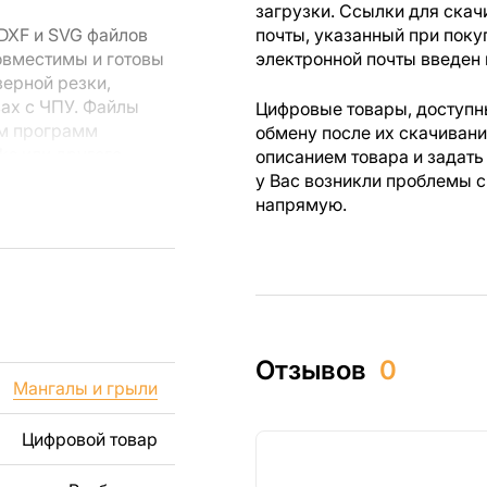
загрузки. Ссылки для скач
DXF и SVG файлов
почты, указанный при поку
овместимы и готовы
электронной почты введен 
зерной резки,
вах с ЧПУ. Файлы
Цифровые товары, доступны
ем программ
обмену после их скачиван
rks или другого
описанием товара и задать
у Вас возникли проблемы с
напрямую.
 резки, вы сможете
ежи созданы с
ы вы могли
изделий как для
Отзывов
0
ючая продажу
Мангалы и грыли
дчеркиваем, что
ли
Цифровой товар