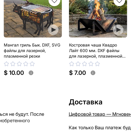
Мангал гриль Бык. DXF, SVG
Костровая чаша Квадро
файлы для лазерной,
Лайт 600 мм. DXF файлы
плазменной резки
для лазерной, плазменной
резки
$ 10.00
$ 7.00
i
i
Доставка
ся не будут. После
Цифровой товар — Мгновен
риобретенного
Как только Ваш платеж буд