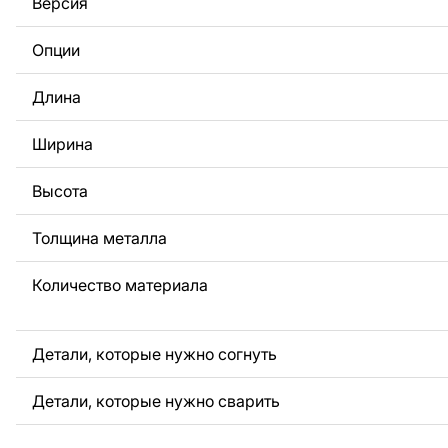
Версия
За дополнительную плату мы можем добавить любой те
логотип вашей компании или внести другие изменения 
Опции
Если вам нужно, чтобы мы выполнили индивидуальный 
металла для вас, пожалуйста, свяжитесь с нами.
Длина
Если у вас остались вопросы или вам нужна помощь, с
любое время, мы всегда готовы помочь.
Ширина
Высота
Толщина металла
Количество материала
Детали, которые нужно согнуть
Детали, которые нужно сварить