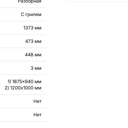
Разборная
кст, изображение,
в дизайн изделия.
С грилем
чертеж изделия из
1373 мм
вяжитесь с нами в
473 мм
448 мм
3 мм
1) 1875x940 мм
2) 1200x1000 мм
Нет
Нет