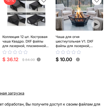
-57%
Коллекция 12 шт. Костровая
Чаша для огня
чаша Квадро. DXF файлы
шестиугольная V1. DXF
для лазерной, плазменной
файлы для лазерной,
резки
плазменной резки
$ 36.12
$ 10.00
$ 84.00
i
i
ная загрузка
ет обработан, Вы получите доступ к своим файлам для