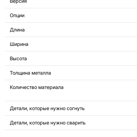
Версия
За дополнительную плату мы можем добавить любой те
логотип вашей компании или внести другие изменения 
Опции
Если вам нужно, чтобы мы выполнили индивидуальный 
металла для вас, пожалуйста, свяжитесь с нами.
Длина
Если у вас остались вопросы или вам нужна помощь, с
любое время, мы всегда готовы помочь.
Ширина
Высота
Толщина металла
Количество материала
Детали, которые нужно согнуть
Детали, которые нужно сварить