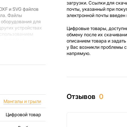
загрузки. Ссылки для скач
DXF и SVG файлов
почты, указанный при поку
пла. Файлы
электронной почты введен 
 оборудования для
других устройствах
Цифровые товары, доступны
использованием
обмену после их скачиван
r, SolidWorks или
описанием товара и задать
лов.
у Вас возникли проблемы с
напрямую.
 резки, вы сможете
ежи созданы с
ы вы могли
изделий как для
Отзывов
0
ючая продажу
Мангалы и грыли
дчеркиваем, что
ли
Цифровой товар