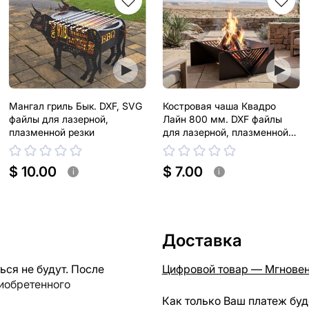
Мангал гриль Бык. DXF, SVG
Костровая чаша Квадро
файлы для лазерной,
Лайн 800 мм. DXF файлы
плазменной резки
для лазерной, плазменной
резки
$ 10.00
$ 7.00
i
i
Доставка
ся не будут. После
Цифровой товар — Мгновен
риобретенного
Как только Ваш платеж буд