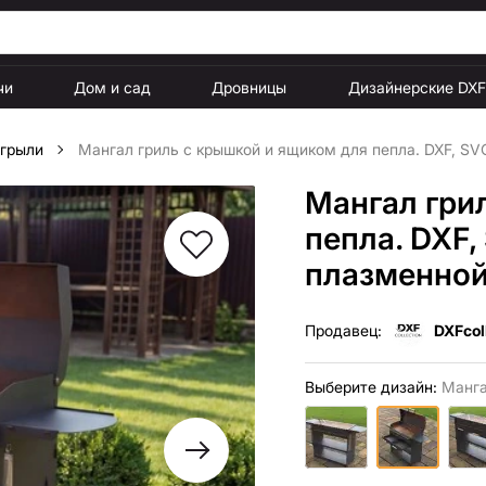
чи
Дом и сад
Дровницы
Дизайнерские DX
 грыли
Мангал гриль с крышкой и ящиком для пепла. DXF, SV
Мангал гри
пепла. DXF,
плазменной
Продавец:
DXFcol
Выберите дизайн:
Манга