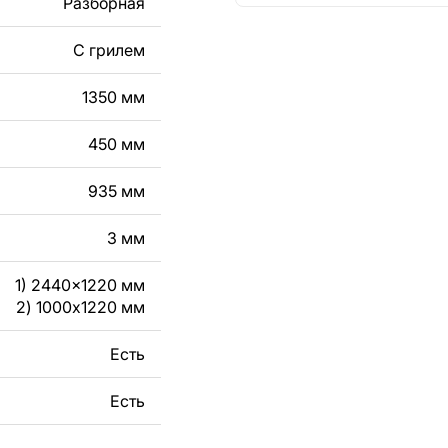
Разборная
кст, изображение,
в дизайн изделия.
С грилем
чертеж изделия из
1350 мм
вяжитесь с нами в
450 мм
935 мм
3 мм
1) 2440x1220 мм
2) 1000x1220 мм
Есть
Есть