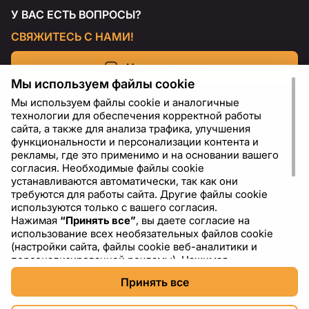
У ВАС ЕСТЬ ВОПРОСЫ?
СВЯЖИТЕСЬ С НАМИ!
Напишите нам
Мы используем файлы cookie
Мы используем файлы cookie и аналогичные
технологии для обеспечения корректной работы
сайта, а также для анализа трафика, улучшения
функциональности и персонализации контента и
рекламы, где это применимо и на основании вашего
согласия. Необходимые файлы cookie
устанавливаются автоматически, так как они
требуются для работы сайта. Другие файлы cookie
используются только с вашего согласия.
Нажимая
“Принять все”
, вы даете согласие на
RU
USD - US Dollar ($)
использование всех необязательных файлов cookie
(настройки сайта, файлы cookie веб-аналитики и
персонализированной рекламы). Нажимая
“Отклонить все”
, вы разрешаете использовать только
Принять все
необходимые файлы cookie. Нажимая
“Настройки
cookie”
, вы можете выбрать, какие категории файлов