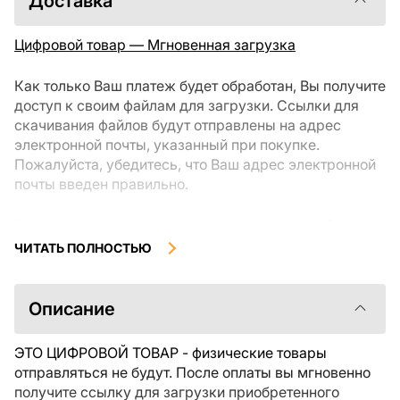
Доставка
Цифровой товар — Мгновенная загрузка
Как только Ваш платеж будет обработан, Вы получите
доступ к своим файлам для загрузки. Ссылки для
скачивания файлов будут отправлены на адрес
электронной почты, указанный при покупке.
Пожалуйста, убедитесь, что Ваш адрес электронной
почты введен правильно.
Цифровые товары, доступные для мгновенной
загрузки, не подлежат возврату или обмену после их
ЧИТАТЬ ПОЛНОСТЬЮ
скачивания. Мы рекомендуем внимательно
ознакомиться с описанием товара и задать все
интересующие Вас вопросы перед покупкой. Если у
Описание
Вас возникли проблемы с заказом, пожалуйста,
свяжитесь с продавцом напрямую.
ЭТО ЦИФРОВОЙ ТОВАР - физические товары
отправляться не будут. После оплаты вы мгновенно
получите ссылку для загрузки приобретенного