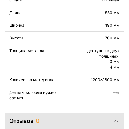
Вы можете использовать файлы для создания
Длина
550 мм
готовых изделий как для личного, так и для
коммерческого использования, включая продажу
Ширина
490 мм
готовых изделий, изготовленных по этим чертежам.
Подчеркиваем, что перепродажа и распространение
Высота
700 мм
этих оригинальных или отредактированных файлов
запрещены.
Толщина металла
доступен в двух
толщинах:
За дополнительную плату мы можем добавить любой
3 мм
текст, изображение, логотип вашей компании или
4 мм
внести другие изменения в дизайн изделия. Если вам
нужно, чтобы мы выполнили индивидуальный чертеж
Количество материала
1200x1800 мм
изделия из металла для вас, пожалуйста, свяжитесь
с нами.
Детали, которые нужно
Нет
согнуть
Если у вас остались вопросы или вам нужна помощь,
свяжитесь с нами в любое время, мы всегда готовы
помочь.
Отзывов
0