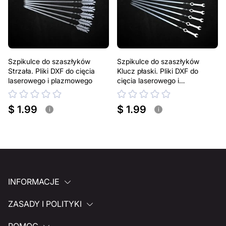
Szpikulce do szaszłyków
Szpikulce do szaszłyków
Strzała. Pliki DXF do cięcia
Klucz płaski. Pliki DXF do
laserowego i plazmowego
cięcia laserowego i
plazmowego
$ 1.99
$ 1.99
i
i
INFORMACJE
ZASADY I POLITYKI