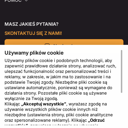
POMOC
MASZ JAKIEŚ PYTANIA?
SKONTAKTUJ SIĘ Z NAMI!
Napisz do nas
Używamy plików cookie
Używamy plików cookie i podobnych technologii, aby
zapewnić prawidłowe działanie strony, analizować ruch,
ulepszać funkcjonalność oraz personalizować treści i
reklamy, w zakresie, w jakim ma to zastosowanie i na
podstawie Twojej zgody. Niezbędne pliki cookie są
ustawiane automatycznie, ponieważ są wymagane do
działania strony. Pozostałe pliki cookie są używane
wyłącznie za Twoją zgodą.
Klikając
„Akceptuj wszystkie”
, wyrażasz zgodę na
używanie wszystkich plików cookie innych niż
PL
USD - US Dollar ($)
niezbędne (ustawienia strony, pliki cookie analityczne
oraz spersonalizowane reklamy). Klikając
„Odrzuć
wszystkie”
, zezwalasz wyłącznie na używanie