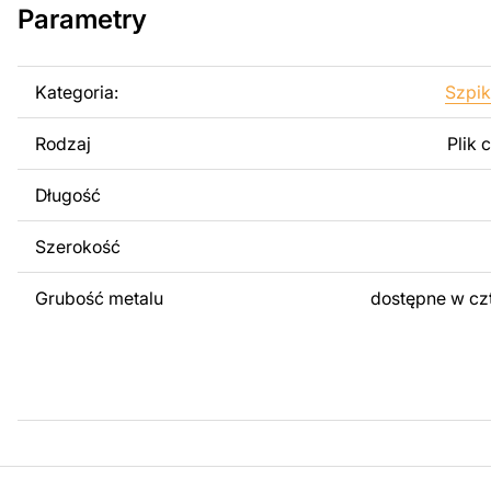
Parametry
Można używać tych plików do tworzenia gotowych produ
użytku osobistego, jak i komercyjnego, w tym do sprzeda
wykonanych na podstawie tych projektów. Należy jednak 
Kategoria:
Szpik
odsprzedaż lub udostępnianie oryginalnych bądź zmodyfi
surowo zabronione.
Rodzaj
Plik 
Za dodatkową opłatą możemy dostosować projekt poprzez
Długość
obrazów lub logo Twojej firmy albo wprowadzenie innych
Twoich potrzeb. Jeśli potrzebujesz indywidualnego proje
Szerokość
produktu, skontaktuj się z nami.
Grubość metalu
dostępne w cz
Jeśli masz jakiekolwiek pytania lub potrzebujesz pomocy, 
w dowolnym momencie – zawsze chętnie pomożemy.