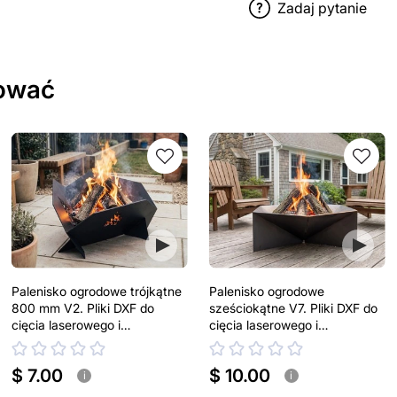
Zadaj pytanie
sować
Palenisko ogrodowe trójkątne
Palenisko ogrodowe
800 mm V2. Pliki DXF do
sześciokątne V7. Pliki DXF do
cięcia laserowego i
cięcia laserowego i
plazmowego
plazmowego
$ 7.00
$ 10.00
i
i