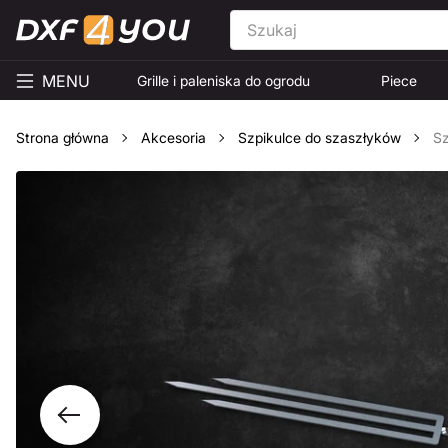
MENU
Grille i paleniska do ogrodu
Piece
Strona główna
Akcesoria
Szpikulce do szaszłyków
Sz