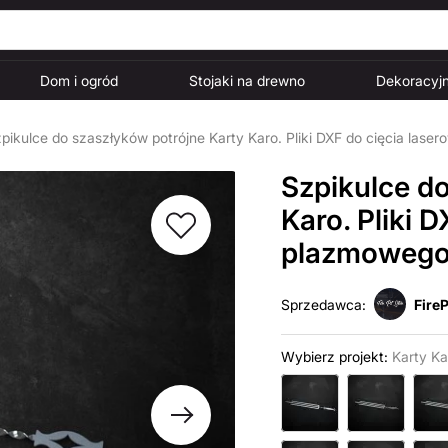
Dom i ogród
Stojaki na drewno
Dekoracyjn
pikulce do szaszłyków potrójne Karty Karo. Pliki DXF do cięcia lase
Szpikulce d
Karo. Pliki 
plazmoweg
Sprzedawca:
FireP
Wybierz projekt:
Karty Ka