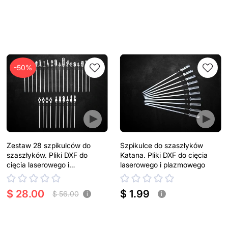
-50%
Zestaw 28 szpikulców do
Szpikulce do szaszłyków
szaszłyków. Pliki DXF do
Katana. Pliki DXF do cięcia
cięcia laserowego i
laserowego i plazmowego
plazmowego
$ 28.00
$ 1.99
$ 56.00
i
i