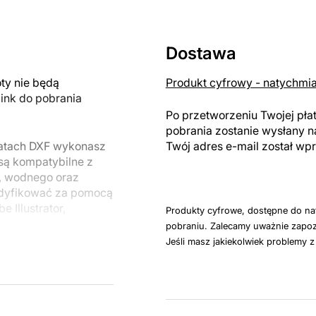
Dostawa
y nie będą
Produkt cyfrowy - natychmi
link do pobrania
Po przetworzeniu Twojej pła
pobrania zostanie wysłany n
matach DXF wykonasz
Twój adres e-mail został w
 są kompatybilne z
, wodnego oraz
odyfikować za pomocą
 Illustrator,
Produkty cyfrowe, dostępne do na
pobraniu. Zalecamy uważnie zapoz
Jeśli masz jakiekolwiek problemy 
u do cięcia
 blachy. Rysunki
 łatwym montażu, aby