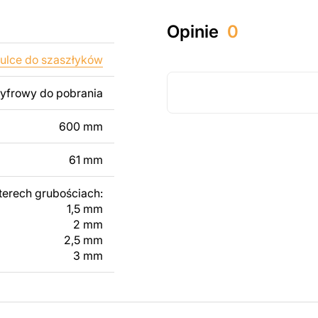
któw zarówno do
Opinie
0
ży produktów
pamiętać, że
ulce do szaszłyków
kowanych plików jest
cyfrowy do pobrania
 dodanie tekstu,
600 mm
 modyfikacji według
ktu metalowego
61 mm
terech grubościach:
skontaktuj się z nami
1,5 mm
2 mm
2,5 mm
3 mm