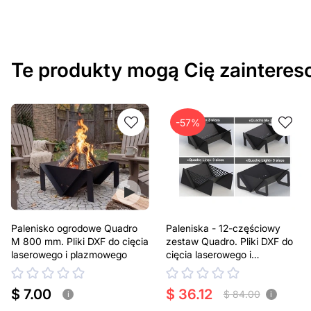
Te produkty mogą Cię zaintere
-57%
Palenisko ogrodowe Quadro
Paleniska - 12-częściowy
M 800 mm. Pliki DXF do cięcia
zestaw Quadro. Pliki DXF do
laserowego i plazmowego
cięcia laserowego i
plazmowego
$ 7.00
$ 36.12
$ 84.00
i
i