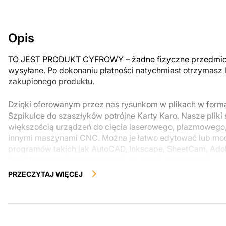
Opis
TO JEST PRODUKT CYFROWY – żadne fizyczne przedmiot
wysyłane. Po dokonaniu płatności natychmiast otrzymasz 
zakupionego produktu.
Dzięki oferowanym przez nas rysunkom w plikach w for
Szpikulce do szaszłyków potrójne Karty Karo. Nasze pliki
większością urządzeń do cięcia laserowego, plazmowego
innymi maszynami CNC. Można je łatwo edytować lub m
programów takich jak AutoCAD, Inkscape, SheetCam, Adobe
SolidWorks lub innych narzędzi do edycji wektorowej.
PRZECZYTAJ WIĘCEJ
Korzystając z tych plików możesz przy pomocy przyrzaąd
samodzielnie stworzyć wysokiej jakości produkt z kawałka
zostały zaprojektowane z myślą o nowoczesnej estetyce i
można było cieszyć się pracą nad swoim projektem.