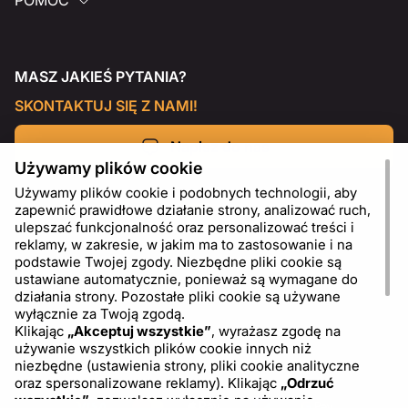
POMOC
MASZ JAKIEŚ PYTANIA?
SKONTAKTUJ SIĘ Z NAMI!
Napisz do nas
Używamy plików cookie
Używamy plików cookie i podobnych technologii, aby
zapewnić prawidłowe działanie strony, analizować ruch,
ulepszać funkcjonalność oraz personalizować treści i
reklamy, w zakresie, w jakim ma to zastosowanie i na
podstawie Twojej zgody. Niezbędne pliki cookie są
ustawiane automatycznie, ponieważ są wymagane do
działania strony. Pozostałe pliki cookie są używane
wyłącznie za Twoją zgodą.
Klikając
„Akceptuj wszystkie”
, wyrażasz zgodę na
używanie wszystkich plików cookie innych niż
PL
USD - US Dollar ($)
niezbędne (ustawienia strony, pliki cookie analityczne
oraz spersonalizowane reklamy). Klikając
„Odrzuć
wszystkie”
, zezwalasz wyłącznie na używanie