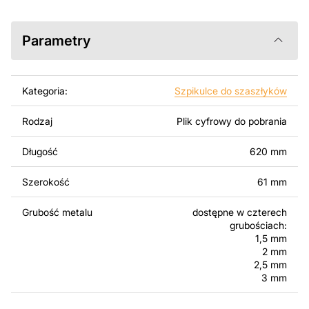
programów takich jak AutoCAD, Inkscape, SheetCam,
Adobe Illustrator, SolidWorks lub innych narzędzi do
edycji wektorowej.
Parametry
Korzystając z tych plików możesz przy pomocy
przyrzaądu do cięcia samodzielnie stworzyć wysokiej
Kategoria:
Szpikulce do szaszłyków
jakości produkt z kawałka blachy. Rysunki zostały
zaprojektowane z myślą o nowoczesnej estetyce i
Rodzaj
Plik cyfrowy do pobrania
łatwym montażu, aby można było cieszyć się pracą nad
swoim projektem.
Długość
620 mm
Można używać tych plików do tworzenia gotowych
Szerokość
61 mm
produktów zarówno do użytku osobistego, jak i
komercyjnego, w tym do sprzedaży produktów
Grubość metalu
dostępne w czterech
wykonanych na podstawie tych projektów. Należy
grubościach:
jednak pamiętać, że odsprzedaż lub udostępnianie
1,5 mm
oryginalnych bądź zmodyfikowanych plików jest
2 mm
surowo zabronione.
2,5 mm
3 mm
Za dodatkową opłatą możemy dostosować projekt