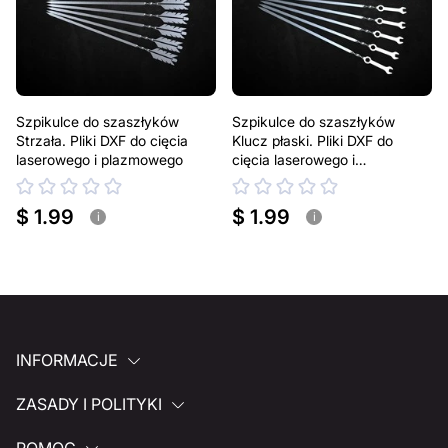
Szpikulce do szaszłyków
Szpikulce do szaszłyków
Strzała. Pliki DXF do cięcia
Klucz płaski. Pliki DXF do
laserowego i plazmowego
cięcia laserowego i
plazmowego
$ 1.99
$ 1.99
i
i
INFORMACJE
ZASADY I POLITYKI