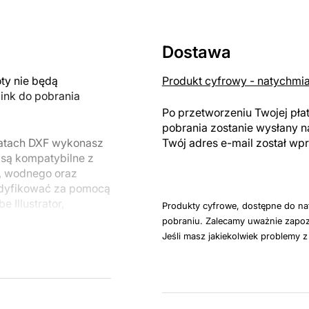
Dostawa
y nie będą
Produkt cyfrowy - natychmi
link do pobrania
Po przetworzeniu Twojej pła
pobrania zostanie wysłany n
matach DXF wykonasz
Twój adres e-mail został w
 są kompatybilne z
, wodnego oraz
odyfikować za pomocą
 Illustrator,
Produkty cyfrowe, dostępne do na
pobraniu. Zalecamy uważnie zapoz
Jeśli masz jakiekolwiek problemy 
u do cięcia
 blachy. Rysunki
 łatwym montażu, aby