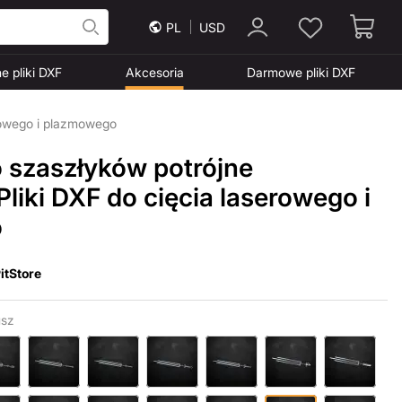
PL
USD
e pliki DXF
Akcesoria
Darmowe pliki DXF
erowego i plazmowego
o szaszłyków potrójne
liki DXF do cięcia laserowego i
o
itStore
sz