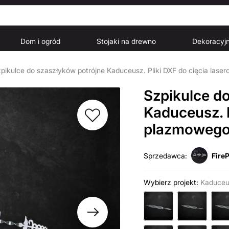
Dom i ogród
Stojaki na drewno
Dekoracyjn
pikulce do szaszłyków potrójne Kaduceusz. Pliki DXF do cięcia las
Szpikulce d
Kaduceusz. P
plazmoweg
Sprzedawca:
FireP
Wybierz projekt:
Kaduceu