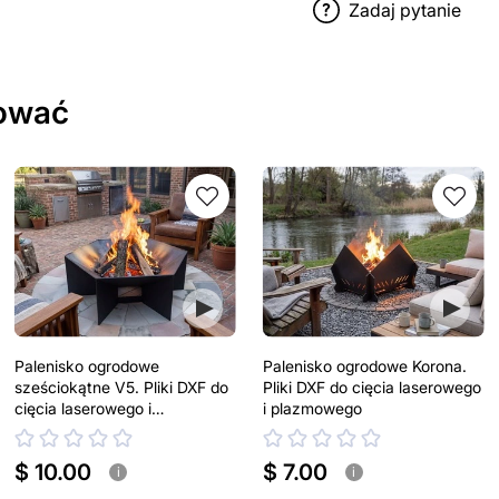
Zadaj pytanie
sować
Palenisko ogrodowe
Palenisko ogrodowe Korona.
sześciokątne V5. Pliki DXF do
Pliki DXF do cięcia laserowego
cięcia laserowego i
i plazmowego
plazmowego
$ 10.00
$ 7.00
i
i