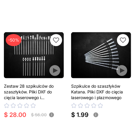
-50%
Zestaw 28 szpikulców do
Szpikulce do szaszłyków
szaszłyków. Pliki DXF do
Katana. Pliki DXF do cięcia
cięcia laserowego i
laserowego i plazmowego
plazmowego
$ 28.00
$ 1.99
$ 56.00
i
i