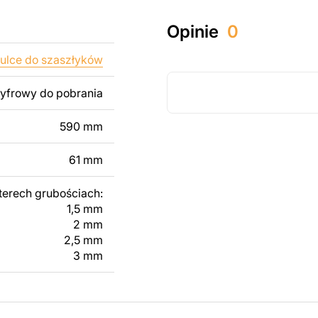
któw zarówno do
Opinie
0
ży produktów
pamiętać, że
ulce do szaszłyków
kowanych plików jest
cyfrowy do pobrania
 dodanie tekstu,
590 mm
 modyfikacji według
ktu metalowego
61 mm
terech grubościach:
skontaktuj się z nami
1,5 mm
2 mm
2,5 mm
3 mm