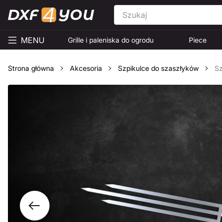
MENU
Grille i paleniska do ogrodu
Piece
Strona główna
Akcesoria
Szpikulce do szaszłyków
Sz