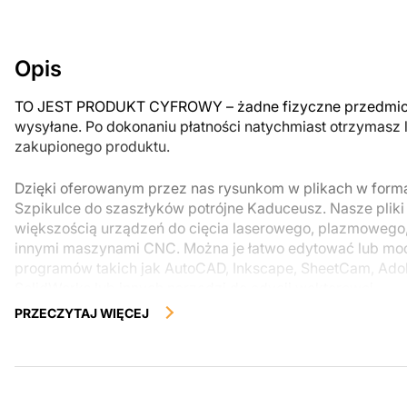
Opis
TO JEST PRODUKT CYFROWY – żadne fizyczne przedmiot
wysyłane. Po dokonaniu płatności natychmiast otrzymasz 
zakupionego produktu.
Dzięki oferowanym przez nas rysunkom w plikach w for
Szpikulce do szaszłyków potrójne Kaduceusz. Nasze pliki
większością urządzeń do cięcia laserowego, plazmowego
innymi maszynami CNC. Można je łatwo edytować lub m
programów takich jak AutoCAD, Inkscape, SheetCam, Adobe
SolidWorks lub innych narzędzi do edycji wektorowej.
PRZECZYTAJ WIĘCEJ
Korzystając z tych plików możesz przy pomocy przyrzaąd
samodzielnie stworzyć wysokiej jakości produkt z kawałka
zostały zaprojektowane z myślą o nowoczesnej estetyce i
można było cieszyć się pracą nad swoim projektem.