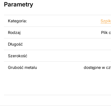
Parametry
Można używać tych plików do tworzenia gotowych produ
użytku osobistego, jak i komercyjnego, w tym do sprzeda
wykonanych na podstawie tych projektów. Należy jednak 
Kategoria:
Szpik
odsprzedaż lub udostępnianie oryginalnych bądź zmodyfi
surowo zabronione.
Rodzaj
Plik 
Za dodatkową opłatą możemy dostosować projekt poprzez
Długość
obrazów lub logo Twojej firmy albo wprowadzenie innych
Twoich potrzeb. Jeśli potrzebujesz indywidualnego proje
Szerokość
produktu, skontaktuj się z nami.
Grubość metalu
dostępne w cz
Jeśli masz jakiekolwiek pytania lub potrzebujesz pomocy, 
w dowolnym momencie – zawsze chętnie pomożemy.