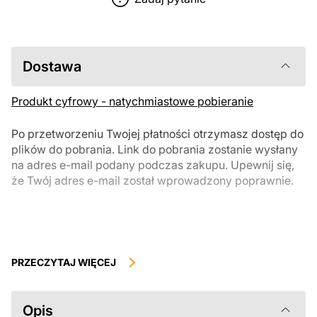
Dostawa
Produkt cyfrowy - natychmiastowe pobieranie
Po przetworzeniu Twojej płatności otrzymasz dostęp do
plików do pobrania. Link do pobrania zostanie wysłany
na adres e-mail podany podczas zakupu. Upewnij się,
że Twój adres e-mail został wprowadzony poprawnie.
Produkty cyfrowe, dostępne do natychmiastowego pobrania, nie
podlegają zwrotowi ani wymianie po ich pobraniu. Zalecamy
PRZECZYTAJ WIĘCEJ
uważnie zapoznać się z opisem produktu i zadać wszystkie pytania
przed zakupem. Jeśli masz jakiekolwiek problemy z zamówieniem,
skontaktuj się bezpośrednio ze sprzedawcą.
Opis