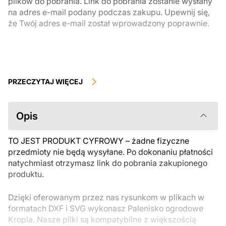
plików do pobrania. Link do pobrania zostanie wysłany
na adres e-mail podany podczas zakupu. Upewnij się,
że Twój adres e-mail został wprowadzony poprawnie.
Produkty cyfrowe, dostępne do natychmiastowego pobrania, nie
podlegają zwrotowi ani wymianie po ich pobraniu. Zalecamy
PRZECZYTAJ WIĘCEJ
uważnie zapoznać się z opisem produktu i zadać wszystkie pytania
przed zakupem. Jeśli masz jakiekolwiek problemy z zamówieniem,
skontaktuj się bezpośrednio ze sprzedawcą.
Opis
TO JEST PRODUKT CYFROWY – żadne fizyczne
przedmioty nie będą wysyłane. Po dokonaniu płatności
natychmiast otrzymasz link do pobrania zakupionego
produktu.
Dzięki oferowanym przez nas rysunkom w plikach w
formatach DXF i SVG wykonasz Palenisko ogrodowe
Kropla. Nasze pliki są kompatybilne z większością