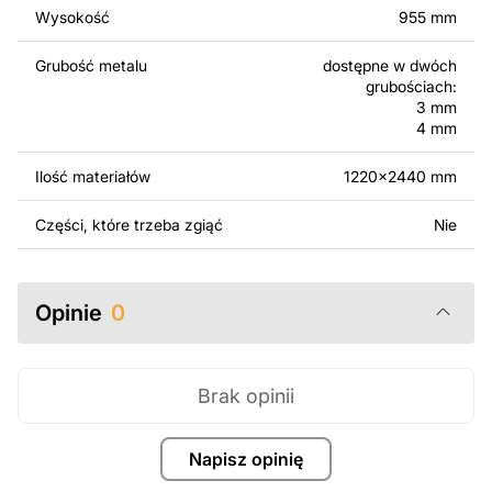
Wysokość
955 mm
Za dodatkową opłatą możemy dostosować projekt
poprzez dodanie tekstu, obrazów lub logo Twojej firmy
Grubość metalu
dostępne w dwóch
albo wprowadzenie innych modyfikacji według Twoich
grubościach:
potrzeb. Jeśli potrzebujesz indywidualnego projektu
3 mm
metalowego produktu, skontaktuj się z nami.
4 mm
Ilość materiałów
1220x2440 mm
Jeśli masz jakiekolwiek pytania lub potrzebujesz
pomocy, skontaktuj się z nami w dowolnym momencie –
Części, które trzeba zgiąć
Nie
zawsze chętnie pomożemy.
Opinie
0
Brak opinii
Napisz opinię