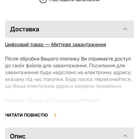
Доставка
Цифровий товар — Миттєве завантаження
Після обробки Вашого платежу Ви отримаєте доступ
до своїх файлів для завантаження. Посилання для
завантаження буде надіслано на електронну адресу,
вказану під час покупки. Будь ласка, переконайтеся,
що Ваша електронна адреса введена правильно.
Цифрові товари, доступні для миттєвого
завантаження, не підлягають поверненню чи обміну
після їх завантаження. Рекомендуємо уважно
ЧИТАТИ ПОВНІСТЮ
ознайомитися з описом товару та задати всі
уточнюючі питання перед покупкою. Якщо у Вас
виникли проблеми із замовленням, будь ласка,
Опис