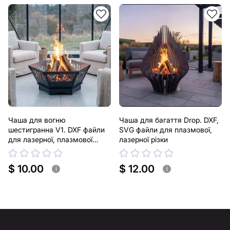
Чаша для вогню
Чаша для багаття Drop. DXF,
шестигранна V1. DXF файли
SVG файли для плазмової,
для лазерної, плазмової
лазерної різки
різки
$ 10.00
$ 12.00
i
i