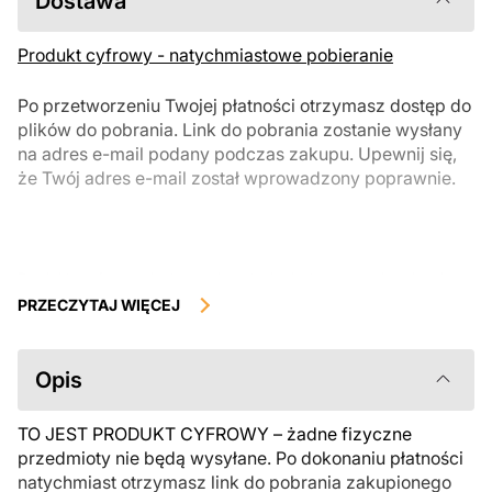
Dostawa
Produkt cyfrowy - natychmiastowe pobieranie
Po przetworzeniu Twojej płatności otrzymasz dostęp do
plików do pobrania. Link do pobrania zostanie wysłany
na adres e-mail podany podczas zakupu. Upewnij się,
że Twój adres e-mail został wprowadzony poprawnie.
Produkty cyfrowe, dostępne do natychmiastowego pobrania, nie
podlegają zwrotowi ani wymianie po ich pobraniu. Zalecamy
PRZECZYTAJ WIĘCEJ
uważnie zapoznać się z opisem produktu i zadać wszystkie pytania
przed zakupem. Jeśli masz jakiekolwiek problemy z zamówieniem,
skontaktuj się bezpośrednio ze sprzedawcą.
Opis
TO JEST PRODUKT CYFROWY – żadne fizyczne
przedmioty nie będą wysyłane. Po dokonaniu płatności
natychmiast otrzymasz link do pobrania zakupionego