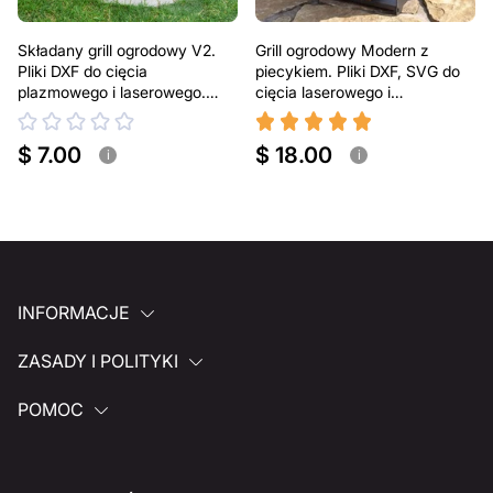
Składany grill ogrodowy V2.
Grill ogrodowy Modern z
Pliki DXF do cięcia
piecykiem. Pliki DXF, SVG do
plazmowego i laserowego.
cięcia laserowego i
Przenośny grill BBQ
plazmowego
$ 7.00
$ 18.00
i
i
INFORMACJE
ZASADY I POLITYKI
POMOC