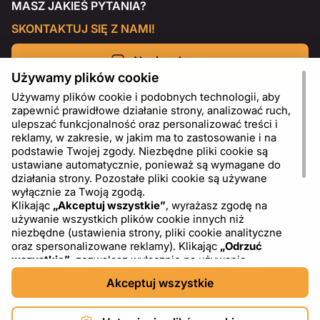
MASZ JAKIEŚ PYTANIA?
SKONTAKTUJ SIĘ Z NAMI!
Napisz do nas
Używamy plików cookie
Używamy plików cookie i podobnych technologii, aby
zapewnić prawidłowe działanie strony, analizować ruch,
ulepszać funkcjonalność oraz personalizować treści i
reklamy, w zakresie, w jakim ma to zastosowanie i na
podstawie Twojej zgody. Niezbędne pliki cookie są
ustawiane automatycznie, ponieważ są wymagane do
działania strony. Pozostałe pliki cookie są używane
wyłącznie za Twoją zgodą.
Klikając
„Akceptuj wszystkie”
, wyrażasz zgodę na
używanie wszystkich plików cookie innych niż
PL
USD - US Dollar ($)
niezbędne (ustawienia strony, pliki cookie analityczne
oraz spersonalizowane reklamy). Klikając
„Odrzuć
wszystkie”
, zezwalasz wyłącznie na używanie
niezbędnych plików cookie. Klikając
„Ustawienia plików
Akceptuj wszystkie
cookie”
, możesz wybrać, które kategorie plików cookie
chcesz zaakceptować lub zablokować. Możesz w
dowolnym momencie zmienić lub wycofać swoją zgodę,