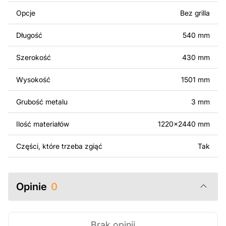
Można używać tych plików do tworzenia gotowych
Opcje
Bez grilla
produktów zarówno do użytku osobistego, jak i
komercyjnego, w tym do sprzedaży produktów
Długość
540 mm
wykonanych na podstawie tych projektów. Należy
jednak pamiętać, że odsprzedaż lub udostępnianie
Szerokość
430 mm
oryginalnych bądź zmodyfikowanych plików jest
surowo zabronione.
Wysokość
1501 mm
Za dodatkową opłatą możemy dostosować projekt
Grubość metalu
3 mm
poprzez dodanie tekstu, obrazów lub logo Twojej firmy
albo wprowadzenie innych modyfikacji według Twoich
Ilość materiałów
1220x2440 mm
potrzeb. Jeśli potrzebujesz indywidualnego projektu
metalowego produktu, skontaktuj się z nami.
Części, które trzeba zgiąć
Tak
Jeśli masz jakiekolwiek pytania lub potrzebujesz
pomocy, skontaktuj się z nami w dowolnym momencie –
Opinie
0
zawsze chętnie pomożemy.
Brak opinii