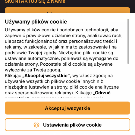
SKONTAKTUJ SIĘ Z NAMI!
Napisz do nas
Używamy plików cookie
Używamy plików cookie i podobnych technologii, aby
zapewnić prawidłowe działanie strony, analizować ruch,
ulepszać funkcjonalność oraz personalizować treści i
reklamy, w zakresie, w jakim ma to zastosowanie i na
podstawie Twojej zgody. Niezbędne pliki cookie są
ustawiane automatycznie, ponieważ są wymagane do
działania strony. Pozostałe pliki cookie są używane
wyłącznie za Twoją zgodą.
Klikając
„Akceptuj wszystkie”
, wyrażasz zgodę na
używanie wszystkich plików cookie innych niż
PL
USD - US Dollar ($)
niezbędne (ustawienia strony, pliki cookie analityczne
oraz spersonalizowane reklamy). Klikając
„Odrzuć
wszystkie”
, zezwalasz wyłącznie na używanie
niezbędnych plików cookie. Klikając
„Ustawienia plików
Akceptuj wszystkie
cookie”
, możesz wybrać, które kategorie plików cookie
chcesz zaakceptować lub zablokować. Możesz w
dowolnym momencie zmienić lub wycofać swoją zgodę,
Ustawienia plików cookie
korzystając z linku „Ustawienia plików cookie” w dolnej
części strony. Więcej informacji na temat korzystania z
Copyright © 2026 DXF4YOU.