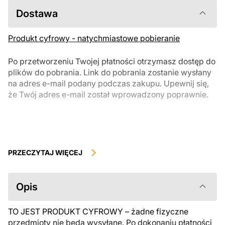
Dostawa
Produkt cyfrowy - natychmiastowe pobieranie
Po przetworzeniu Twojej płatności otrzymasz dostęp do
plików do pobrania. Link do pobrania zostanie wysłany
na adres e-mail podany podczas zakupu. Upewnij się,
że Twój adres e-mail został wprowadzony poprawnie.
Produkty cyfrowe, dostępne do natychmiastowego pobrania, nie
podlegają zwrotowi ani wymianie po ich pobraniu. Zalecamy
PRZECZYTAJ WIĘCEJ
uważnie zapoznać się z opisem produktu i zadać wszystkie pytania
przed zakupem. Jeśli masz jakiekolwiek problemy z zamówieniem,
skontaktuj się bezpośrednio ze sprzedawcą.
Opis
TO JEST PRODUKT CYFROWY – żadne fizyczne
przedmioty nie będą wysyłane. Po dokonaniu płatności