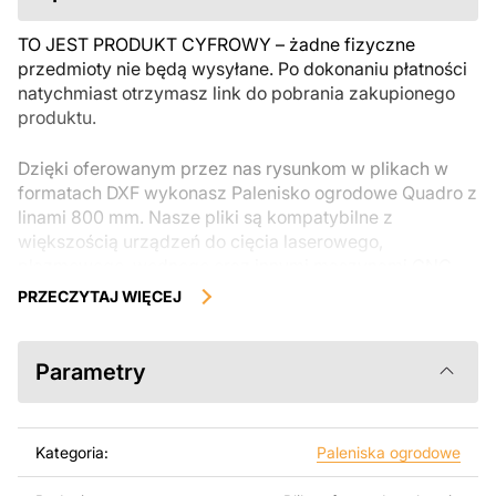
TO JEST PRODUKT CYFROWY – żadne fizyczne
przedmioty nie będą wysyłane. Po dokonaniu płatności
natychmiast otrzymasz link do pobrania zakupionego
produktu.
Dzięki oferowanym przez nas rysunkom w plikach w
formatach DXF wykonasz Palenisko ogrodowe Quadro z
linami 800 mm. Nasze pliki są kompatybilne z
większością urządzeń do cięcia laserowego,
plazmowego, wodnego oraz innymi maszynami CNC.
Można je łatwo edytować lub modyfikować za pomocą
PRZECZYTAJ WIĘCEJ
programów takich jak AutoCAD, Inkscape, SheetCam,
Adobe Illustrator, SolidWorks lub innych narzędzi do
edycji wektorowej.
Parametry
Korzystając z tych plików możesz przy pomocy
przyrzaądu do cięcia samodzielnie stworzyć wysokiej
Kategoria:
Paleniska ogrodowe
jakości produkt z kawałka blachy. Rysunki zostały
zaprojektowane z myślą o nowoczesnej estetyce i