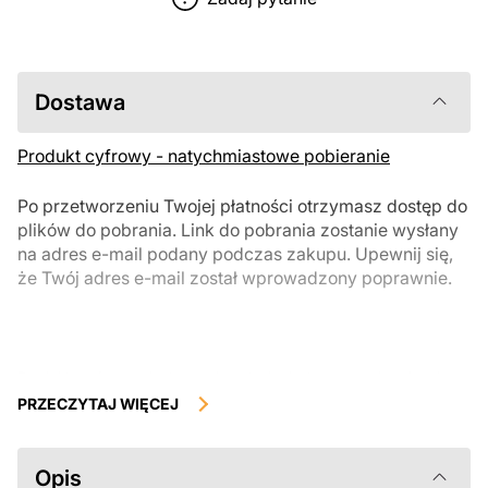
Dostawa
Produkt cyfrowy - natychmiastowe pobieranie
Po przetworzeniu Twojej płatności otrzymasz dostęp do
plików do pobrania. Link do pobrania zostanie wysłany
na adres e-mail podany podczas zakupu. Upewnij się,
że Twój adres e-mail został wprowadzony poprawnie.
Produkty cyfrowe, dostępne do natychmiastowego pobrania, nie
podlegają zwrotowi ani wymianie po ich pobraniu. Zalecamy
PRZECZYTAJ WIĘCEJ
uważnie zapoznać się z opisem produktu i zadać wszystkie pytania
przed zakupem. Jeśli masz jakiekolwiek problemy z zamówieniem,
skontaktuj się bezpośrednio ze sprzedawcą.
Opis