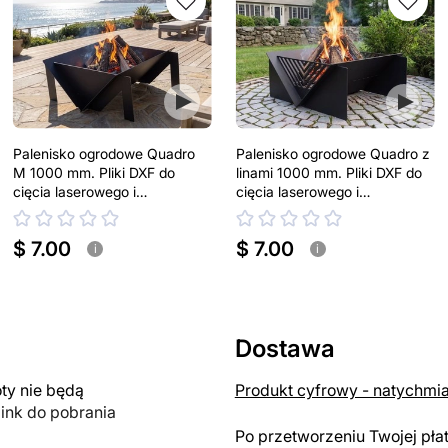
Palenisko ogrodowe Quadro
Palenisko ogrodowe Quadro z
M 1000 mm. Pliki DXF do
linami 1000 mm. Pliki DXF do
cięcia laserowego i
cięcia laserowego i
plazmowego
plazmowego
$ 7.00
$ 7.00
i
i
Dostawa
y nie będą
Produkt cyfrowy - natychmi
link do pobrania
Po przetworzeniu Twojej pła