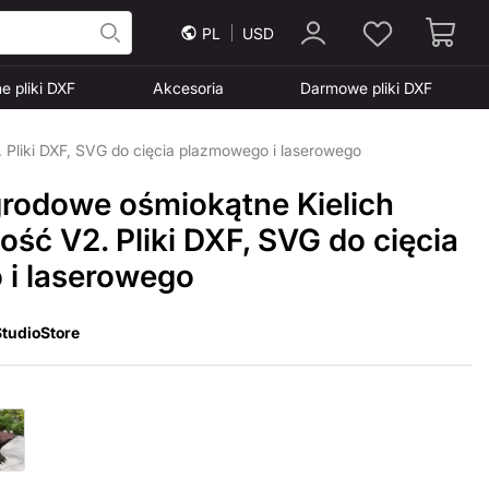
PL
USD
e pliki DXF
Akcesoria
Darmowe pliki DXF
 Pliki DXF, SVG do cięcia plazmowego i laserowego
grodowe ośmiokątne Kielich
ść V2. Pliki DXF, SVG do cięcia
i laserowego
tudioStore
2