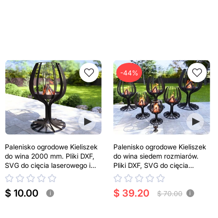
-44%
Palenisko ogrodowe Kieliszek
Palenisko ogrodowe Kieliszek
do wina 2000 mm. Pliki DXF,
do wina siedem rozmiarów.
SVG do cięcia laserowego i
Pliki DXF, SVG do cięcia
plazmowego
laserowego i plazmowego
$ 10.00
$ 39.20
$ 70.00
i
i