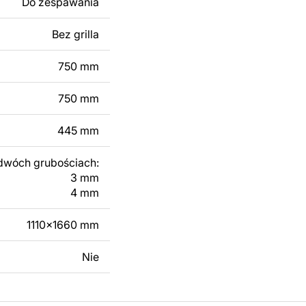
Do zespawania
 dodanie tekstu,
 modyfikacji według
Bez grilla
ktu metalowego
750 mm
skontaktuj się z nami
750 mm
445 mm
dwóch grubościach:
3 mm
4 mm
1110x1660 mm
Nie