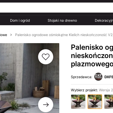
Dom i ogród
Stojaki na drewno
Dekoracyjn
dowe
Palenisko ogrodowe ośmiokątne Kielich nieskończoność V2.
Palenisko o
nieskończono
plazmowego 
Sprzedawca:
DXFS
Wybierz projekt:
Wersja 