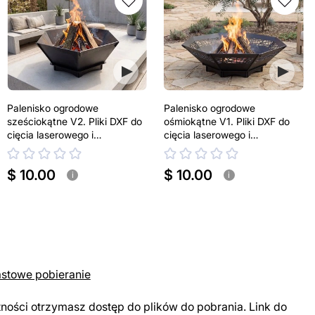
Palenisko ogrodowe
Palenisko ogrodowe
sześciokątne V2. Pliki DXF do
ośmiokątne V1. Pliki DXF do
cięcia laserowego i
cięcia laserowego i
plazmowego
plazmowego
$ 10.00
$ 10.00
i
i
astowe pobieranie
tności otrzymasz dostęp do plików do pobrania. Link do