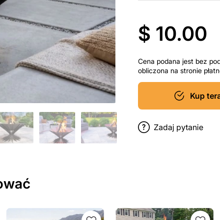
$ 10.00
Cena podana jest bez po
obliczona na stronie pła
Kup ter
Zadaj pytanie
sować