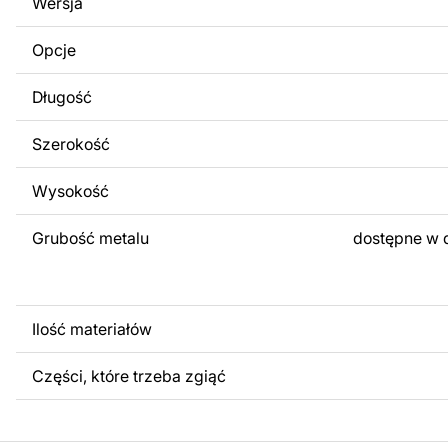
Wersja
Za dodatkową opłatą możemy dostosować projekt poprzez
obrazów lub logo Twojej firmy albo wprowadzenie innych
Opcje
Twoich potrzeb. Jeśli potrzebujesz indywidualnego proje
produktu, skontaktuj się z nami.
Długość
Jeśli masz jakiekolwiek pytania lub potrzebujesz pomocy, 
w dowolnym momencie – zawsze chętnie pomożemy.
Szerokość
Wysokość
Grubość metalu
dostępne w 
Ilość materiałów
Części, które trzeba zgiąć