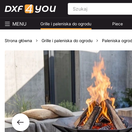
MENU
Grille i paleniska do ogrodu
Piece
Strona główna
Grille i paleniska do ogrodu
Paleniska ogro