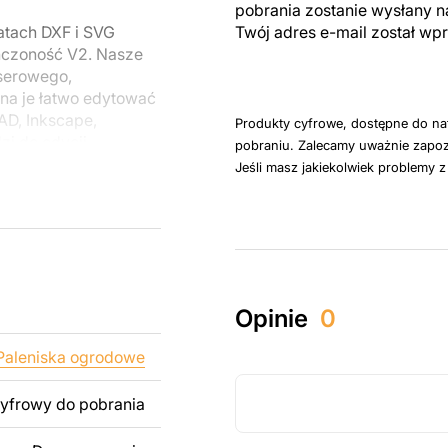
pobrania zostanie wysłany n
atach DXF i SVG
Twój adres e-mail został w
ńczoność V2. Nasze
aserowego,
a je łatwo edytować
D, Inkscape,
Produkty cyfrowe, dostępne do na
zi do edycji
pobraniu. Zalecamy uważnie zapoz
Jeśli masz jakiekolwiek problemy 
u do cięcia
 blachy. Rysunki
 łatwym montażu, aby
Opinie
0
któw zarówno do
ży produktów
Paleniska ogrodowe
pamiętać, że
kowanych plików jest
cyfrowy do pobrania