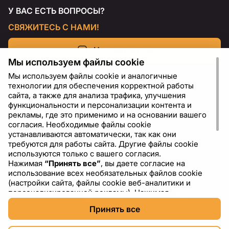
У ВАС ЕСТЬ ВОПРОСЫ?
СВЯЖИТЕСЬ С НАМИ!
Напишите нам
Мы используем файлы cookie
Мы используем файлы cookie и аналогичные
технологии для обеспечения корректной работы
сайта, а также для анализа трафика, улучшения
функциональности и персонализации контента и
рекламы, где это применимо и на основании вашего
согласия. Необходимые файлы cookie
устанавливаются автоматически, так как они
требуются для работы сайта. Другие файлы cookie
используются только с вашего согласия.
Нажимая
“Принять все”
, вы даете согласие на
RU
USD - US Dollar ($)
использование всех необязательных файлов cookie
(настройки сайта, файлы cookie веб-аналитики и
персонализированной рекламы). Нажимая
“Отклонить все”
, вы разрешаете использовать только
Принять все
необходимые файлы cookie. Нажимая
“Настройки
cookie”
, вы можете выбрать, какие категории файлов