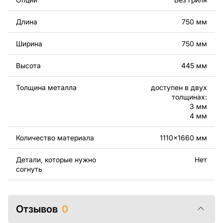
Вы можете использовать файлы для создания
Длина
750 мм
готовых изделий как для личного, так и для
коммерческого использования, включая продажу
Ширина
750 мм
готовых изделий, изготовленных по этим чертежам.
Подчеркиваем, что перепродажа и распространение
Высота
445 мм
этих оригинальных или отредактированных файлов
запрещены.
Толщина металла
доступен в двух
толщинах:
За дополнительную плату мы можем добавить любой
3 мм
текст, изображение, логотип вашей компании или
4 мм
внести другие изменения в дизайн изделия. Если вам
нужно, чтобы мы выполнили индивидуальный чертеж
Количество материала
1110x1660 мм
изделия из металла для вас, пожалуйста, свяжитесь
с нами.
Детали, которые нужно
Нет
согнуть
Если у вас остались вопросы или вам нужна помощь,
свяжитесь с нами в любое время, мы всегда готовы
помочь.
Отзывов
0