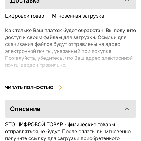
Доставка
Цифровой товар — Мгновенная загрузка
Как только Ваш платеж будет обработан, Вы получите
доступ к своим файлам для загрузки. Ссылки для
скачивания файлов будут отправлены на адрес
электронной почты, указанный при покупке.
Пожалуйста, убедитесь, что Ваш адрес электронной
почты введен правильно.
Цифровые товары, доступные для мгновенной
загрузки, не подлежат возврату или обмену после их
ЧИТАТЬ ПОЛНОСТЬЮ
скачивания. Мы рекомендуем внимательно
ознакомиться с описанием товара и задать все
интересующие Вас вопросы перед покупкой. Если у
Описание
Вас возникли проблемы с заказом, пожалуйста,
свяжитесь с продавцом напрямую.
ЭТО ЦИФРОВОЙ ТОВАР - физические товары
отправляться не будут. После оплаты вы мгновенно
получите ссылку для загрузки приобретенного