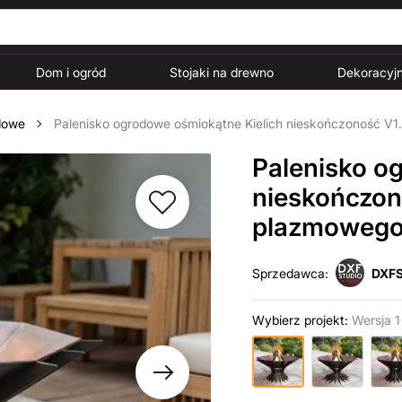
Dom i ogród
Stojaki na drewno
Dekoracyjn
dowe
Palenisko ogrodowe ośmiokątne Kielich nieskończoność V1.
Palenisko o
nieskończono
plazmowego 
Sprzedawca:
DXFS
Wybierz projekt:
Wersja 1