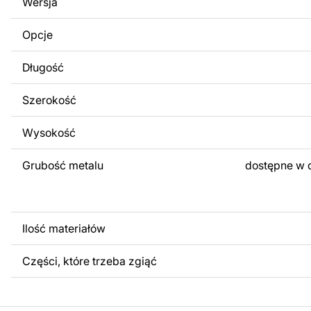
Wersja
Za dodatkową opłatą możemy dostosować projekt poprzez
obrazów lub logo Twojej firmy albo wprowadzenie innych
Opcje
Twoich potrzeb. Jeśli potrzebujesz indywidualnego proje
produktu, skontaktuj się z nami.
Długość
Jeśli masz jakiekolwiek pytania lub potrzebujesz pomocy, 
w dowolnym momencie – zawsze chętnie pomożemy.
Szerokość
Wysokość
Grubość metalu
dostępne w 
Ilość materiałów
Części, które trzeba zgiąć