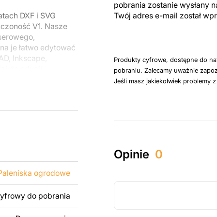
pobrania zostanie wysłany n
atach DXF i SVG
Twój adres e-mail został w
ńczoność V1. Nasze
aserowego,
a je łatwo edytować
D, Inkscape,
Produkty cyfrowe, dostępne do na
zi do edycji
pobraniu. Zalecamy uważnie zapoz
Jeśli masz jakiekolwiek problemy 
u do cięcia
 blachy. Rysunki
 łatwym montażu, aby
Opinie
0
któw zarówno do
ży produktów
Paleniska ogrodowe
pamiętać, że
kowanych plików jest
cyfrowy do pobrania