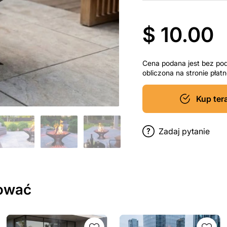
$ 10.00
Cena podana jest bez po
obliczona na stronie pła
Kup ter
Zadaj pytanie
sować