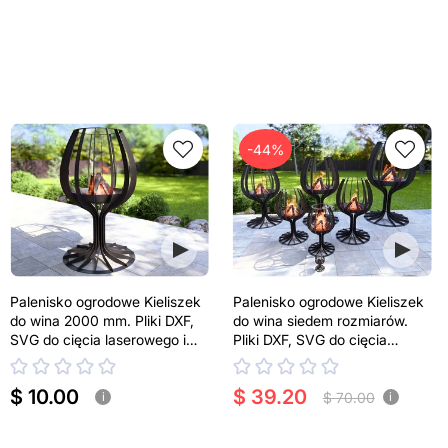
-44%
Palenisko ogrodowe Kieliszek
Palenisko ogrodowe Kieliszek
do wina 2000 mm. Pliki DXF,
do wina siedem rozmiarów.
SVG do cięcia laserowego i
Pliki DXF, SVG do cięcia
plazmowego
laserowego i plazmowego
$ 10.00
$ 39.20
$ 70.00
i
i