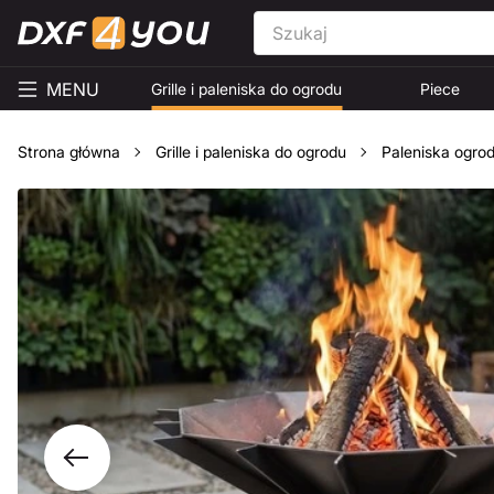
MENU
Grille i paleniska do ogrodu
Piece
Strona główna
Grille i paleniska do ogrodu
Paleniska ogro