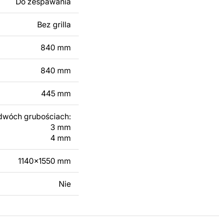
Do zespawania
 dodanie tekstu,
 modyfikacji według
Bez grilla
ktu metalowego
840 mm
skontaktuj się z nami
840 mm
445 mm
dwóch grubościach:
3 mm
4 mm
1140x1550 mm
Nie