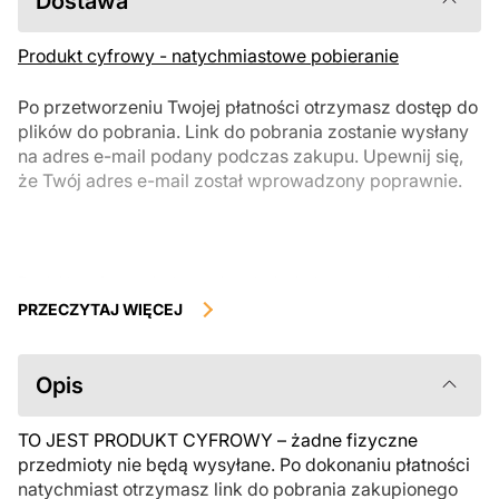
Dostawa
Produkt cyfrowy - natychmiastowe pobieranie
Po przetworzeniu Twojej płatności otrzymasz dostęp do
plików do pobrania. Link do pobrania zostanie wysłany
na adres e-mail podany podczas zakupu. Upewnij się,
że Twój adres e-mail został wprowadzony poprawnie.
Produkty cyfrowe, dostępne do natychmiastowego pobrania, nie
podlegają zwrotowi ani wymianie po ich pobraniu. Zalecamy
PRZECZYTAJ WIĘCEJ
uważnie zapoznać się z opisem produktu i zadać wszystkie pytania
przed zakupem. Jeśli masz jakiekolwiek problemy z zamówieniem,
skontaktuj się bezpośrednio ze sprzedawcą.
Opis
TO JEST PRODUKT CYFROWY – żadne fizyczne
przedmioty nie będą wysyłane. Po dokonaniu płatności
natychmiast otrzymasz link do pobrania zakupionego