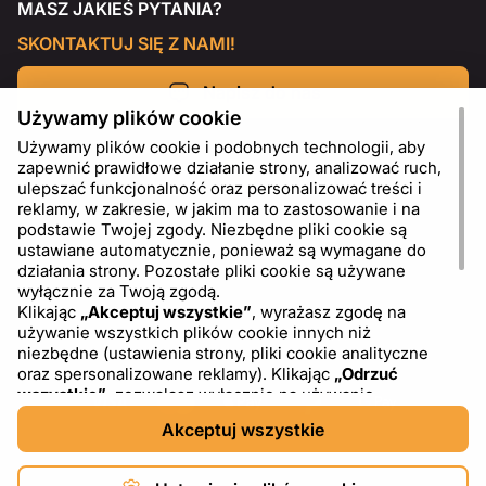
MASZ JAKIEŚ PYTANIA?
SKONTAKTUJ SIĘ Z NAMI!
Napisz do nas
Używamy plików cookie
Używamy plików cookie i podobnych technologii, aby
zapewnić prawidłowe działanie strony, analizować ruch,
ulepszać funkcjonalność oraz personalizować treści i
reklamy, w zakresie, w jakim ma to zastosowanie i na
podstawie Twojej zgody. Niezbędne pliki cookie są
ustawiane automatycznie, ponieważ są wymagane do
działania strony. Pozostałe pliki cookie są używane
wyłącznie za Twoją zgodą.
Klikając
„Akceptuj wszystkie”
, wyrażasz zgodę na
używanie wszystkich plików cookie innych niż
PL
USD - US Dollar ($)
niezbędne (ustawienia strony, pliki cookie analityczne
oraz spersonalizowane reklamy). Klikając
„Odrzuć
wszystkie”
, zezwalasz wyłącznie na używanie
niezbędnych plików cookie. Klikając
„Ustawienia plików
Akceptuj wszystkie
cookie”
, możesz wybrać, które kategorie plików cookie
chcesz zaakceptować lub zablokować. Możesz w
dowolnym momencie zmienić lub wycofać swoją zgodę,