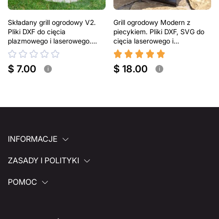
Składany grill ogrodowy V2.
Grill ogrodowy Modern z
Pliki DXF do cięcia
piecykiem. Pliki DXF, SVG do
plazmowego i laserowego.
cięcia laserowego i
Przenośny grill BBQ
plazmowego
$ 7.00
$ 18.00
i
i
INFORMACJE
ZASADY I POLITYKI
POMOC