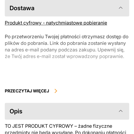
Dostawa
Produkt cyfrowy - natychmiastowe pobieranie
Po przetworzeniu Twojej płatności otrzymasz dostęp do
plików do pobrania. Link do pobrania zostanie wysłany
na adres e-mail podany podczas zakupu. Upewnij się,
że Twój adres e-mail został wprowadzony poprawnie.
Produkty cyfrowe, dostępne do natychmiastowego pobrania, nie
podlegają zwrotowi ani wymianie po ich pobraniu. Zalecamy
PRZECZYTAJ WIĘCEJ
uważnie zapoznać się z opisem produktu i zadać wszystkie pytania
przed zakupem. Jeśli masz jakiekolwiek problemy z zamówieniem,
skontaktuj się bezpośrednio ze sprzedawcą.
Opis
TO JEST PRODUKT CYFROWY – żadne fizyczne
przedmioty nie będą wysyłane. Po dokonaniu płatności