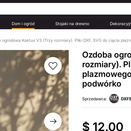
Dom i ogród
Stojaki na drewno
Dekoracyjn
 ogrodowa Kaktus V3 (Trzy rozmiary). Pliki DXF, SVG do cięcia pla
Ozdoba ogro
rozmiary). P
plazmowego 
podwórko
Sprzedawca:
DXFS
$ 12.00