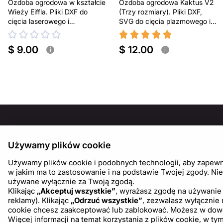
Ozdoba ogrodowa w kształcie
Ozdoba ogrodowa Kaktus V2
Wieży Eiffla. Pliki DXF do
(Trzy rozmiary). Pliki DXF,
cięcia laserowego i
SVG do cięcia plazmowego i
plazmowego. Dekoracja na
laserowego. Dekoracja na
podwórko
podwórko
$ 9.00
$ 12.00
i
i
INFOR
Używamy plików cookie
O nas
Używamy plików cookie i podobnych technologii, aby zapewnić
Blog
w jakim ma to zastosowanie i na podstawie Twojej zgody. Nie
używane wyłącznie za Twoją zgodą.
Klikając
„Akceptuj wszystkie”
, wyrażasz zgodę na używanie 
reklamy). Klikając
„Odrzuć wszystkie”
, zezwalasz wyłącznie
cookie chcesz zaakceptować lub zablokować. Możesz w dowoln
Więcej informacji na temat korzystania z plików cookie, w 