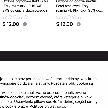
Ozdoba ogrodowa Kaktus V4
Ozdoba ogrodowa Kaktus
(Trzy rozmiary). Pliki DXF,
Fotel teściowej (Trzy
SVG do cięcia plazmowego i
rozmiary). Pliki DXF, SVG do
laserowego. Dekoracja na
cięcia plazmowego i
podwórko
laserowego. Echinokaktus
$ 12.00
$ 12.00
Grusona. Dekoracja na
i
i
podwórko
MOC
MASZ JAKIEŚ PYTANIA?
SKONTAKTUJ SIĘ Z NAMI!
trum pomocy
onalność oraz personalizować treści i reklamy, w zakresie,
wienia plików cookie
magane do działania strony. Pozostałe pliki cookie są
Napisz do nas
ny, pliki cookie analityczne oraz spersonalizowane
lików cookie”
, możesz wybrać, które kategorie plików
inku „Ustawienia plików cookie” w dolnej części strony.
ków cookie
oraz w
Polityce prywatności.