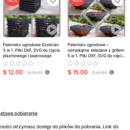
-50%
-65%
Palenisko ogrodowe Sześcian
Palenisko ogrodowe –
3 w 1. Pliki DXF, SVG do cięcia
ośmiokątne składane z grillem
plazmowego i laserowego
5 w 1. Pliki DXF, SVG do cięcia
plazmowego i laserowego.
Grill w ogrodzie
$ 12.00
$ 15.00
$ 24.00
$ 42.85
i
i
astowe pobieranie
tności otrzymasz dostęp do plików do pobrania. Link do