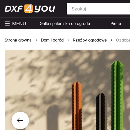
MENU
Grille i paleniska do ogrodu
Piece
Strona główna
Dom i ogród
Rzeźby ogrodowe
Ozdoba