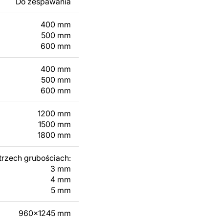
Do zespawania
 modyfikacji według
ktu metalowego
400 mm
500 mm
600 mm
skontaktuj się z nami
400 mm
500 mm
600 mm
1200 mm
1500 mm
1800 mm
trzech grubościach:
3 mm
4 mm
5 mm
960x1245 mm