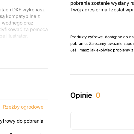
pobrania zostanie wysłany n
matach DXF wykonasz
Twój adres e-mail został w
 są kompatybilne z
, wodnego oraz
odyfikować za pomocą
 Illustrator,
Produkty cyfrowe, dostępne do na
pobraniu. Zalecamy uważnie zapoz
Jeśli masz jakiekolwiek problemy 
u do cięcia
 blachy. Rysunki
 łatwym montażu, aby
któw zarówno do
Opinie
0
ży produktów
pamiętać, że
Rzeźby ogrodowe
kowanych plików jest
cyfrowy do pobrania
 dodanie tekstu,