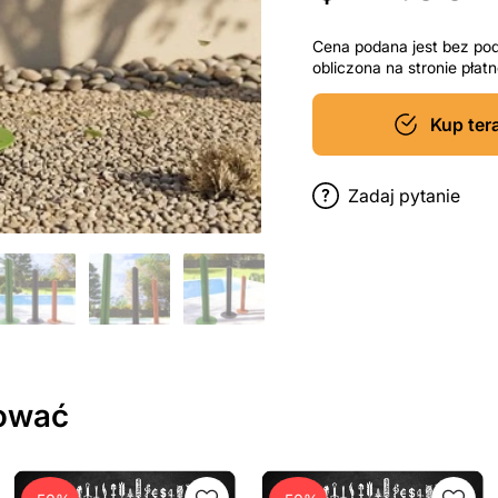
Cena podana jest bez po
obliczona na stronie pła
Kup ter
Zadaj pytanie
sować