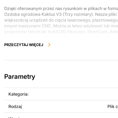
Dzięki oferowanym przez nas rysunkom w plikach w for
Ozdoba ogrodowa Kaktus V3 (Trzy rozmiary). Nasze pliki
większością urządzeń do cięcia laserowego, plazmowego
innymi maszynami CNC. Można je łatwo edytować lub m
programów takich jak AutoCAD, Inkscape, SheetCam, Adobe
SolidWorks lub innych narzędzi do edycji wektorowej.
PRZECZYTAJ WIĘCEJ
Korzystając z tych plików możesz przy pomocy przyrzaąd
samodzielnie stworzyć wysokiej jakości produkt z kawałka
zostały zaprojektowane z myślą o nowoczesnej estetyce i
można było cieszyć się pracą nad swoim projektem.
Parametry
Można używać tych plików do tworzenia gotowych produ
użytku osobistego, jak i komercyjnego, w tym do sprzeda
wykonanych na podstawie tych projektów. Należy jednak 
Kategoria:
odsprzedaż lub udostępnianie oryginalnych bądź zmodyfi
surowo zabronione.
Rodzaj
Plik 
Za dodatkową opłatą możemy dostosować projekt poprzez