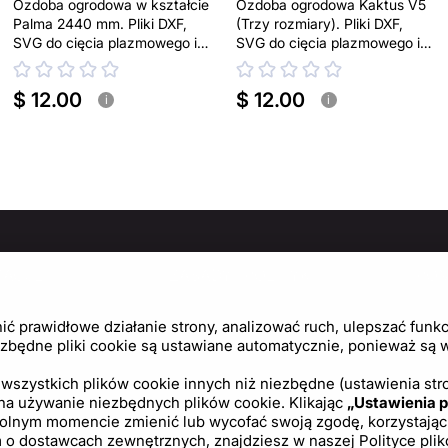
Ozdoba ogrodowa w kształcie
Ozdoba ogrodowa Kaktus V5
Palma 2440 mm. Pliki DXF,
(Trzy rozmiary). Pliki DXF,
SVG do cięcia plazmowego i
SVG do cięcia plazmowego i
laserowego. Dekoracja na
laserowego. Dekoracja na
podwórko
podwórko
$ 12.00
$ 12.00
i
i
MACJE
ZASADY I POLITYKI
PO
Politykę prywatności
Cen
 prawidłowe działanie strony, analizować ruch, ulepszać funkcj
Regulamin
Usta
zbędne pliki cookie są ustawiane automatycznie, ponieważ są wy
Polityka plików cookie
wszystkich plików cookie innych niż niezbędne (ustawienia stro
 na używanie niezbędnych plików cookie. Klikając
„Ustawienia p
Umowa licencyjna
ym momencie zmienić lub wycofać swoją zgodę, korzystając z l
tym o dostawcach zewnętrznych, znajdziesz w naszej
Polityce pli