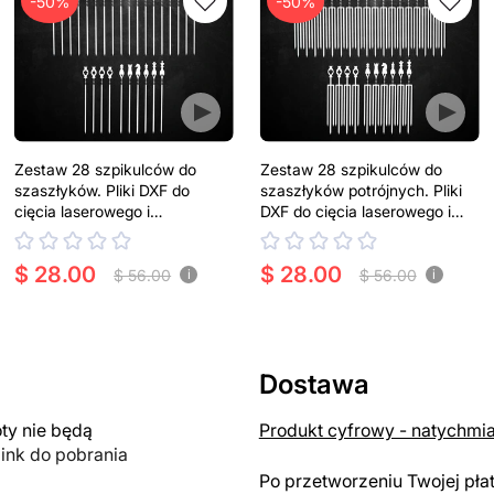
-50%
-50%
Zestaw 28 szpikulców do
Zestaw 28 szpikulców do
szaszłyków. Pliki DXF do
szaszłyków potrójnych. Pliki
cięcia laserowego i
DXF do cięcia laserowego i
plazmowego
plazmowego
$ 28.00
$ 28.00
$ 56.00
$ 56.00
i
i
Dostawa
y nie będą
Produkt cyfrowy - natychmi
link do pobrania
Po przetworzeniu Twojej pła