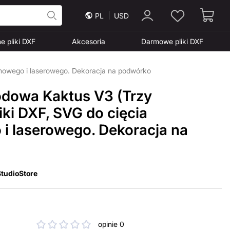
PL
USD
e pliki DXF
Akcesoria
Darmowe pliki DXF
zmowego i laserowego. Dekoracja na podwórko
dowa Kaktus V3 (Trzy
liki DXF, SVG do cięcia
i laserowego. Dekoracja na
tudioStore
opinie 0