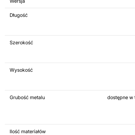
Wersja
obrazów lub logo Twojej firmy albo wprowadzenie innych
Twoich potrzeb. Jeśli potrzebujesz indywidualnego proje
Długość
produktu, skontaktuj się z nami.
Jeśli masz jakiekolwiek pytania lub potrzebujesz pomocy, 
w dowolnym momencie – zawsze chętnie pomożemy.
Szerokość
Wysokość
Grubość metalu
dostępne w 
Ilość materiałów