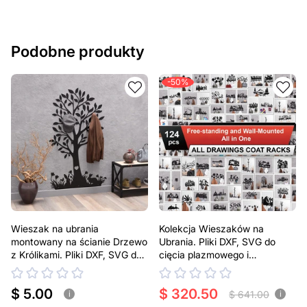
Podobne produkty
-50%
Wieszak na ubrania
Kolekcja Wieszaków na
montowany na ścianie Drzewo
Ubrania. Pliki DXF, SVG do
z Królikami. Pliki DXF, SVG do
cięcia plazmowego i
cięcia plazmowego i
laserowego
laserowego
$ 5.00
$ 320.50
$ 641.00
i
i