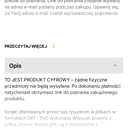
plików do pobrania. Link do pobrania zostanie wysłany
na adres e-mail podany podczas zakupu. Upewnij się,
że Twój adres e-mail został wprowadzony poprawnie.
Produkty cyfrowe, dostępne do natychmiastowego pobrania, nie
podlegają zwrotowi ani wymianie po ich pobraniu. Zalecamy
PRZECZYTAJ WIĘCEJ
uważnie zapoznać się z opisem produktu i zadać wszystkie pytania
przed zakupem. Jeśli masz jakiekolwiek problemy z zamówieniem,
skontaktuj się bezpośrednio ze sprzedawcą.
Opis
TO JEST PRODUKT CYFROWY – żadne fizyczne
przedmioty nie będą wysyłane. Po dokonaniu płatności
natychmiast otrzymasz link do pobrania zakupionego
produktu.
Dzięki oferowanym przez nas rysunkom w plikach w
formatach DXF i SVG wykonasz Wieszak ścienny z
półką Jelenie. Nasze pliki są kompatybilne z