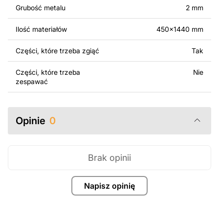
surowo zabronione.
Grubość metalu
2 mm
Za dodatkową opłatą możemy dostosować projekt
Ilość materiałów
450x1440 mm
poprzez dodanie tekstu, obrazów lub logo Twojej firmy
albo wprowadzenie innych modyfikacji według Twoich
Części, które trzeba zgiąć
Tak
potrzeb. Jeśli potrzebujesz indywidualnego projektu
metalowego produktu, skontaktuj się z nami.
Części, które trzeba
Nie
zespawać
Jeśli masz jakiekolwiek pytania lub potrzebujesz
pomocy, skontaktuj się z nami w dowolnym momencie –
zawsze chętnie pomożemy.
Opinie
0
Brak opinii
Napisz opinię