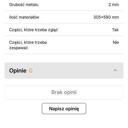
Grubość metalu
2 mm
Za dodatkową opłatą możemy dostosować projekt
poprzez dodanie tekstu, obrazów lub logo Twojej firmy
Ilość materiałów
305x590 mm
albo wprowadzenie innych modyfikacji według Twoich
potrzeb. Jeśli potrzebujesz indywidualnego projektu
Części, które trzeba zgiąć
Tak
metalowego produktu, skontaktuj się z nami.
Części, które trzeba
Nie
Jeśli masz jakiekolwiek pytania lub potrzebujesz
zespawać
pomocy, skontaktuj się z nami w dowolnym momencie –
zawsze chętnie pomożemy.
Opinie
0
Brak opinii
Napisz opinię