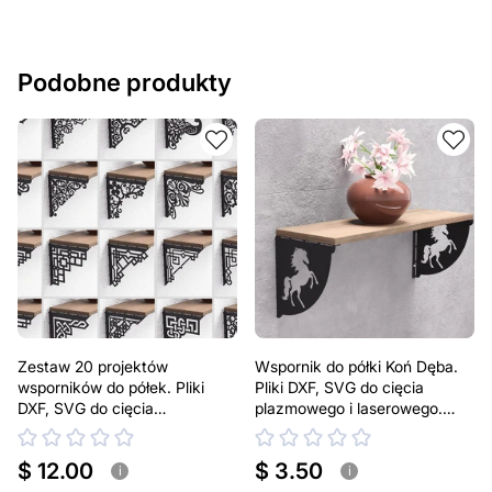
Podobne produkty
Zestaw 20 projektów
Wspornik do półki Koń Dęba.
wsporników do półek. Pliki
Pliki DXF, SVG do cięcia
DXF, SVG do cięcia
plazmowego i laserowego.
plazmowego i laserowego.
Uchwyt do półki
Uchwyt do półki
$ 12.00
$ 3.50
i
i