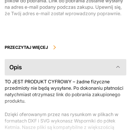
plików do pobrania. Link do pobrania zostanie wysłany
na adres e-mail podany podczas zakupu. Upewnij się,
że Twój adres e-mail został wprowadzony poprawnie.
Produkty cyfrowe, dostępne do natychmiastowego pobrania, nie
podlegają zwrotowi ani wymianie po ich pobraniu. Zalecamy
PRZECZYTAJ WIĘCEJ
uważnie zapoznać się z opisem produktu i zadać wszystkie pytania
przed zakupem. Jeśli masz jakiekolwiek problemy z zamówieniem,
skontaktuj się bezpośrednio ze sprzedawcą.
Opis
TO JEST PRODUKT CYFROWY – żadne fizyczne
przedmioty nie będą wysyłane. Po dokonaniu płatności
natychmiast otrzymasz link do pobrania zakupionego
produktu.
Dzięki oferowanym przez nas rysunkom w plikach w
formatach DXF i SVG wykonasz Wsporniki do półek
Ketmia. Nasze pliki są kompatybilne z większością