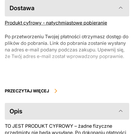
Dostawa
Produkt cyfrowy - natychmiastowe pobieranie
Po przetworzeniu Twojej płatności otrzymasz dostęp do
plików do pobrania. Link do pobrania zostanie wysłany
na adres e-mail podany podczas zakupu. Upewnij się,
że Twój adres e-mail został wprowadzony poprawnie.
Produkty cyfrowe, dostępne do natychmiastowego pobrania, nie
podlegają zwrotowi ani wymianie po ich pobraniu. Zalecamy
PRZECZYTAJ WIĘCEJ
uważnie zapoznać się z opisem produktu i zadać wszystkie pytania
przed zakupem. Jeśli masz jakiekolwiek problemy z zamówieniem,
skontaktuj się bezpośrednio ze sprzedawcą.
Opis
TO JEST PRODUKT CYFROWY – żadne fizyczne
przedmioty nie będą wysyłane. Po dokonaniu płatności