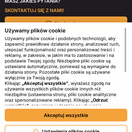
MASZ JAKIEŚ PYTANIA?
SKONTAKTUJ SIĘ Z NAMI!
Napisz do nas
Używamy plików cookie
Używamy plików cookie i podobnych technologii, aby
zapewnić prawidłowe działanie strony, analizować ruch,
ulepszać funkcjonalność oraz personalizować treści i
reklamy, w zakresie, w jakim ma to zastosowanie i na
podstawie Twojej zgody. Niezbędne pliki cookie są
ustawiane automatycznie, ponieważ są wymagane do
działania strony. Pozostałe pliki cookie są używane
wyłącznie za Twoją zgodą.
Klikając
„Akceptuj wszystkie”
, wyrażasz zgodę na
używanie wszystkich plików cookie innych niż
PL
USD - US Dollar ($)
niezbędne (ustawienia strony, pliki cookie analityczne
oraz spersonalizowane reklamy). Klikając
„Odrzuć
wszystkie”
, zezwalasz wyłącznie na używanie
niezbędnych plików cookie. Klikając
„Ustawienia plików
Akceptuj wszystkie
cookie”
, możesz wybrać, które kategorie plików cookie
chcesz zaakceptować lub zablokować. Możesz w
dowolnym momencie zmienić lub wycofać swoją zgodę,
Ustawienia plików cookie