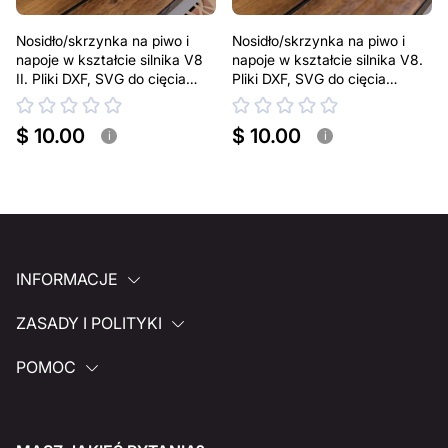
Nosidło/skrzynka na piwo i
Nosidło/skrzynka na piwo i
napoje w kształcie silnika V8
napoje w kształcie silnika V8.
II. Pliki DXF, SVG do cięcia
Pliki DXF, SVG do cięcia
plazmowego i laserowego. Na
plazmowego i laserowego. Na
puszki 330 ml i 500 ml
puszki 330 ml
$ 10.00
$ 10.00
i
i
INFORMACJE
ZASADY I POLITYKI
POMOC