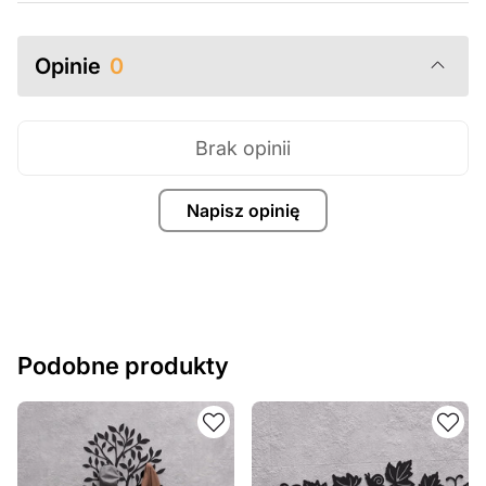
surowo zabronione.
Za dodatkową opłatą możemy dostosować projekt
Opinie
0
poprzez dodanie tekstu, obrazów lub logo Twojej firmy
albo wprowadzenie innych modyfikacji według Twoich
potrzeb. Jeśli potrzebujesz indywidualnego projektu
Brak opinii
metalowego produktu, skontaktuj się z nami.
Jeśli masz jakiekolwiek pytania lub potrzebujesz
Napisz opinię
pomocy, skontaktuj się z nami w dowolnym momencie –
zawsze chętnie pomożemy.
Podobne produkty