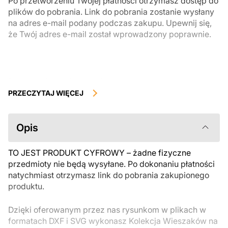
Po przetworzeniu Twojej płatności otrzymasz dostęp do
plików do pobrania. Link do pobrania zostanie wysłany
na adres e-mail podany podczas zakupu. Upewnij się,
że Twój adres e-mail został wprowadzony poprawnie.
Produkty cyfrowe, dostępne do natychmiastowego pobrania, nie
podlegają zwrotowi ani wymianie po ich pobraniu. Zalecamy
PRZECZYTAJ WIĘCEJ
uważnie zapoznać się z opisem produktu i zadać wszystkie pytania
przed zakupem. Jeśli masz jakiekolwiek problemy z zamówieniem,
skontaktuj się bezpośrednio ze sprzedawcą.
Opis
TO JEST PRODUKT CYFROWY – żadne fizyczne
przedmioty nie będą wysyłane. Po dokonaniu płatności
natychmiast otrzymasz link do pobrania zakupionego
produktu.
Dzięki oferowanym przez nas rysunkom w plikach w
formatach DXF i SVG wykonasz Kolekcja Wieszaków na