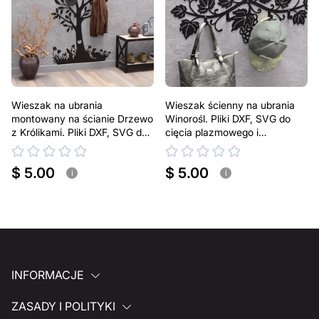
Wieszak na ubrania
Wieszak ścienny na ubrania
montowany na ścianie Drzewo
Winorośl. Pliki DXF, SVG do
z Królikami. Pliki DXF, SVG do
cięcia plazmowego i
cięcia plazmowego i
laserowego
laserowego
$ 5.00
$ 5.00
i
i
INFORMACJE
ZASADY I POLITYKI