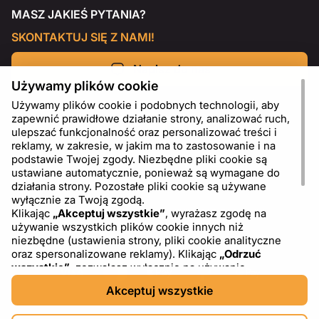
MASZ JAKIEŚ PYTANIA?
SKONTAKTUJ SIĘ Z NAMI!
Napisz do nas
Używamy plików cookie
Używamy plików cookie i podobnych technologii, aby
zapewnić prawidłowe działanie strony, analizować ruch,
ulepszać funkcjonalność oraz personalizować treści i
reklamy, w zakresie, w jakim ma to zastosowanie i na
podstawie Twojej zgody. Niezbędne pliki cookie są
ustawiane automatycznie, ponieważ są wymagane do
działania strony. Pozostałe pliki cookie są używane
wyłącznie za Twoją zgodą.
Klikając
„Akceptuj wszystkie”
, wyrażasz zgodę na
używanie wszystkich plików cookie innych niż
PL
USD - US Dollar ($)
niezbędne (ustawienia strony, pliki cookie analityczne
oraz spersonalizowane reklamy). Klikając
„Odrzuć
wszystkie”
, zezwalasz wyłącznie na używanie
niezbędnych plików cookie. Klikając
„Ustawienia plików
Akceptuj wszystkie
cookie”
, możesz wybrać, które kategorie plików cookie
chcesz zaakceptować lub zablokować. Możesz w