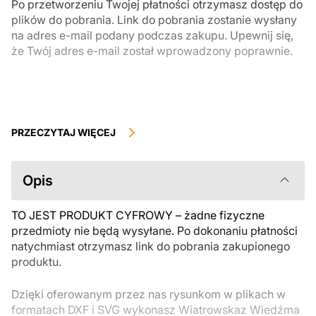
Po przetworzeniu Twojej płatności otrzymasz dostęp do
plików do pobrania. Link do pobrania zostanie wysłany
na adres e-mail podany podczas zakupu. Upewnij się,
że Twój adres e-mail został wprowadzony poprawnie.
Produkty cyfrowe, dostępne do natychmiastowego pobrania, nie
podlegają zwrotowi ani wymianie po ich pobraniu. Zalecamy
PRZECZYTAJ WIĘCEJ
uważnie zapoznać się z opisem produktu i zadać wszystkie pytania
przed zakupem. Jeśli masz jakiekolwiek problemy z zamówieniem,
skontaktuj się bezpośrednio ze sprzedawcą.
Opis
TO JEST PRODUKT CYFROWY – żadne fizyczne
przedmioty nie będą wysyłane. Po dokonaniu płatności
natychmiast otrzymasz link do pobrania zakupionego
produktu.
Dzięki oferowanym przez nas rysunkom w plikach w
formatach DXF i SVG wykonasz Wiatrowskaz Wiedźma