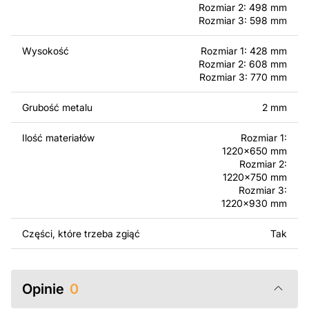
jednak pamiętać, że odsprzedaż lub udostępnianie
Rozmiar 2: 498 mm
oryginalnych bądź zmodyfikowanych plików jest
Rozmiar 3: 598 mm
surowo zabronione.
Wysokość
Rozmiar 1: 428 mm
Rozmiar 2: 608 mm
Za dodatkową opłatą możemy dostosować projekt
Rozmiar 3: 770 mm
poprzez dodanie tekstu, obrazów lub logo Twojej firmy
albo wprowadzenie innych modyfikacji według Twoich
Grubość metalu
2 mm
potrzeb. Jeśli potrzebujesz indywidualnego projektu
metalowego produktu, skontaktuj się z nami.
Ilość materiałów
Rozmiar 1:
1220x650 mm
Jeśli masz jakiekolwiek pytania lub potrzebujesz
Rozmiar 2:
pomocy, skontaktuj się z nami w dowolnym momencie –
1220x750 mm
zawsze chętnie pomożemy.
Rozmiar 3:
1220x930 mm
Części, które trzeba zgiąć
Tak
Opinie
0