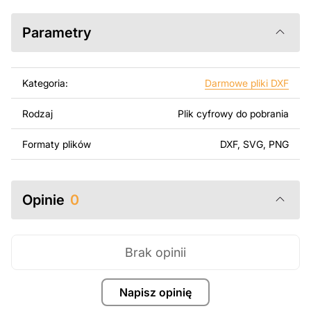
SolidWorks lub innych narzędzi do edycji wektorowej.
Parametry
Korzystając z tych plików możesz przy pomocy
przyrzaądu do cięcia samodzielnie stworzyć wysokiej
jakości produkt z kawałka blachy. Rysunki zostały
Kategoria:
Darmowe pliki DXF
zaprojektowane z myślą o nowoczesnej estetyce i
łatwym montażu, aby można było cieszyć się pracą nad
Rodzaj
Plik cyfrowy do pobrania
swoim projektem.
Formaty plików
DXF, SVG, PNG
Można używać tych plików do tworzenia gotowych
produktów zarówno do użytku osobistego, jak i
komercyjnego, w tym do sprzedaży produktów
wykonanych na podstawie tych projektów. Należy
Opinie
0
jednak pamiętać, że odsprzedaż lub udostępnianie
oryginalnych bądź zmodyfikowanych plików jest
surowo zabronione.
Brak opinii
Za dodatkową opłatą możemy dostosować projekt
poprzez dodanie tekstu, obrazów lub logo Twojej firmy
Napisz opinię
albo wprowadzenie innych modyfikacji według Twoich