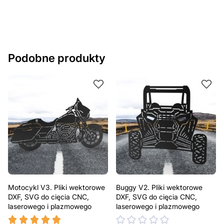
potrzeb. Jeśli potrzebujesz indywidualnego projektu
metalowego produktu, skontaktuj się z nami.
Jeśli masz jakiekolwiek pytania lub potrzebujesz
pomocy, skontaktuj się z nami w dowolnym momencie –
Podobne produkty
zawsze chętnie pomożemy.
Motocykl V3. Pliki wektorowe
Buggy V2. Pliki wektorowe
DXF, SVG do cięcia CNC,
DXF, SVG do cięcia CNC,
laserowego i plazmowego
laserowego i plazmowego