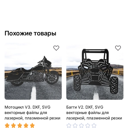
текст, изображение, логотип вашей компании или
внести другие изменения в дизайн изделия. Если вам
нужно, чтобы мы выполнили индивидуальный чертеж
изделия из металла для вас, пожалуйста, свяжитесь
с нами.
Похожие товары
Если у вас остались вопросы или вам нужна помощь,
свяжитесь с нами в любое время, мы всегда готовы
помочь.
Мотоцикл V3. DXF, SVG
Багги V2. DXF, SVG
векторные файлы для
векторные файлы для
лазерной, плазменной резки
лазерной, плазменной резки