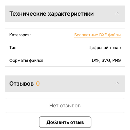
программ AutoCAD, Inkscape, SheetCam, Adobe
Illustrator, SolidWorks или другого программного
Технические характеристики
обеспечения для векторных файлов.
Используя файлы, листовой металл и оборудование
Категория:
Бесплатные DXF файлы
для резки, вы сможете изготовить прекрасное
изделие самостоятельно. Чертежи созданы с учетом
Тип
Цифровой товар
современного дизайна и легкости сборки, чтобы вы
могли наслаждаться процессом работы над вашим
Форматы файлов
DXF, SVG, PNG
проектом.
Вы можете использовать файлы для создания
готовых изделий как для личного, так и для
Отзывов
0
коммерческого использования, включая продажу
готовых изделий, изготовленных по этим чертежам.
Подчеркиваем, что перепродажа и распространение
Нет отзывов
этих оригинальных или отредактированных файлов
запрещены.
Добавить отзыв
За дополнительную плату мы можем добавить любой