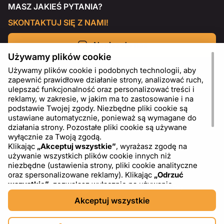
MASZ JAKIEŚ PYTANIA?
SKONTAKTUJ SIĘ Z NAMI!
Napisz do nas
Używamy plików cookie
Używamy plików cookie i podobnych technologii, aby
zapewnić prawidłowe działanie strony, analizować ruch,
ulepszać funkcjonalność oraz personalizować treści i
reklamy, w zakresie, w jakim ma to zastosowanie i na
podstawie Twojej zgody. Niezbędne pliki cookie są
ustawiane automatycznie, ponieważ są wymagane do
działania strony. Pozostałe pliki cookie są używane
wyłącznie za Twoją zgodą.
Klikając
„Akceptuj wszystkie”
, wyrażasz zgodę na
używanie wszystkich plików cookie innych niż
PL
USD - US Dollar ($)
niezbędne (ustawienia strony, pliki cookie analityczne
oraz spersonalizowane reklamy). Klikając
„Odrzuć
wszystkie”
, zezwalasz wyłącznie na używanie
niezbędnych plików cookie. Klikając
„Ustawienia plików
Akceptuj wszystkie
cookie”
, możesz wybrać, które kategorie plików cookie
chcesz zaakceptować lub zablokować. Możesz w
dowolnym momencie zmienić lub wycofać swoją zgodę,