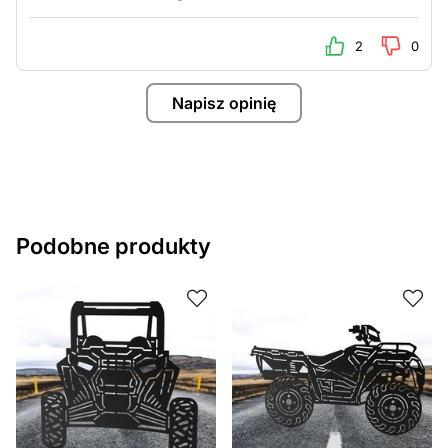
potrzeb. Jeśli potrzebujesz indywidualnego projektu
metalowego produktu, skontaktuj się z nami.
2
0
Jeśli masz jakiekolwiek pytania lub potrzebujesz
Napisz opinię
pomocy, skontaktuj się z nami w dowolnym momencie –
zawsze chętnie pomożemy.
Podobne produkty