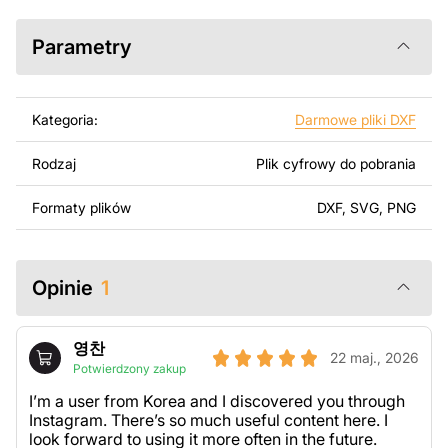
SolidWorks lub innych narzędzi do edycji wektorowej.
Parametry
Korzystając z tych plików możesz przy pomocy
przyrzaądu do cięcia samodzielnie stworzyć wysokiej
jakości produkt z kawałka blachy. Rysunki zostały
Kategoria:
Darmowe pliki DXF
zaprojektowane z myślą o nowoczesnej estetyce i
łatwym montażu, aby można było cieszyć się pracą nad
Rodzaj
Plik cyfrowy do pobrania
swoim projektem.
Formaty plików
DXF, SVG, PNG
Można używać tych plików do tworzenia gotowych
produktów zarówno do użytku osobistego, jak i
komercyjnego, w tym do sprzedaży produktów
wykonanych na podstawie tych projektów. Należy
Opinie
1
jednak pamiętać, że odsprzedaż lub udostępnianie
oryginalnych bądź zmodyfikowanych plików jest
영찬
surowo zabronione.
22 maj., 2026
Potwierdzony zakup
Za dodatkową opłatą możemy dostosować projekt
I’m a user from Korea and I discovered you through
poprzez dodanie tekstu, obrazów lub logo Twojej firmy
Instagram. There’s so much useful content here. I
look forward to using it more often in the future.
albo wprowadzenie innych modyfikacji według Twoich