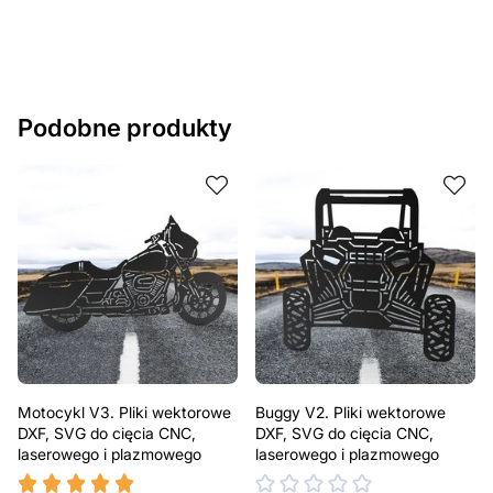
potrzeb. Jeśli potrzebujesz indywidualnego projektu
metalowego produktu, skontaktuj się z nami.
Jeśli masz jakiekolwiek pytania lub potrzebujesz
pomocy, skontaktuj się z nami w dowolnym momencie –
Podobne produkty
zawsze chętnie pomożemy.
Motocykl V3. Pliki wektorowe
Buggy V2. Pliki wektorowe
DXF, SVG do cięcia CNC,
DXF, SVG do cięcia CNC,
laserowego i plazmowego
laserowego i plazmowego