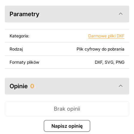
SolidWorks lub innych narzędzi do edycji wektorowej.
Parametry
Korzystając z tych plików możesz przy pomocy
przyrzaądu do cięcia samodzielnie stworzyć wysokiej
jakości produkt z kawałka blachy. Rysunki zostały
Kategoria:
Darmowe pliki DXF
zaprojektowane z myślą o nowoczesnej estetyce i
łatwym montażu, aby można było cieszyć się pracą nad
Rodzaj
Plik cyfrowy do pobrania
swoim projektem.
Formaty plików
DXF, SVG, PNG
Można używać tych plików do tworzenia gotowych
produktów zarówno do użytku osobistego, jak i
komercyjnego, w tym do sprzedaży produktów
wykonanych na podstawie tych projektów. Należy
Opinie
0
jednak pamiętać, że odsprzedaż lub udostępnianie
oryginalnych bądź zmodyfikowanych plików jest
surowo zabronione.
Brak opinii
Za dodatkową opłatą możemy dostosować projekt
poprzez dodanie tekstu, obrazów lub logo Twojej firmy
Napisz opinię
albo wprowadzenie innych modyfikacji według Twoich