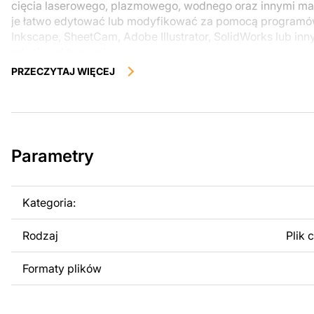
cięcia laserowego, plazmowego, wodnego oraz innymi 
je łatwo edytować lub modyfikować za pomocą programów
Inkscape, SheetCam, Adobe Illustrator, SolidWorks lub inn
edycji wektorowej.
PRZECZYTAJ WIĘCEJ
Korzystając z tych plików możesz przy pomocy przyrzaąd
samodzielnie stworzyć wysokiej jakości produkt z kawałka
zostały zaprojektowane z myślą o nowoczesnej estetyce i
można było cieszyć się pracą nad swoim projektem.
Parametry
Można używać tych plików do tworzenia gotowych produ
użytku osobistego, jak i komercyjnego, w tym do sprzeda
wykonanych na podstawie tych projektów. Należy jednak 
Kategoria:
odsprzedaż lub udostępnianie oryginalnych bądź zmodyfi
surowo zabronione.
Rodzaj
Plik 
Za dodatkową opłatą możemy dostosować projekt poprzez
Formaty plików
obrazów lub logo Twojej firmy albo wprowadzenie innych
Twoich potrzeb. Jeśli potrzebujesz indywidualnego proje
produktu, skontaktuj się z nami.