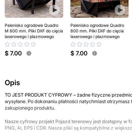
Palenisko ogrodowe Quadro
Palenisko ogrodowe Quadro
M 600 mm. Pliki DXF do cięcia
800 mm. Pliki DXF do cięcia
laserowego i plazmowego
laserowego i plazmowego
$ 7.00
$ 7.00
i
i
Opis
TO JEST PRODUKT CYFROWY – żadne fizyczne przedmiot
wysyłane. Po dokonaniu płatności natychmiast otrzymasz 
zakupionego produktu.
Nasze cyfrowy projekt Pojazd terenowy jest dostępny w f
PNG, AI, EPS i CDR. Nasze pliki są kompatybilne z większ