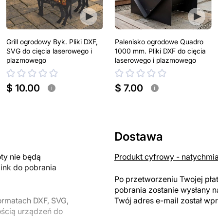
Grill ogrodowy Byk. Pliki DXF,
Palenisko ogrodowe Quadro
SVG do cięcia laserowego i
1000 mm. Pliki DXF do cięcia
plazmowego
laserowego i plazmowego
$ 10.00
$ 7.00
i
i
Dostawa
y nie będą
Produkt cyfrowy - natychmi
link do pobrania
Po przetworzeniu Twojej pła
pobrania zostanie wysłany n
ormatach DXF, SVG,
Twój adres e-mail został w
ością urządzeń do