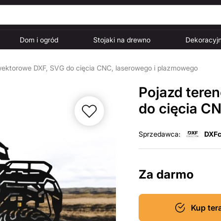
Dom i ogród
Stojaki na drewno
Dekoracyjn
 wektorowe DXF, SVG do cięcia CNC, laserowego i plazmowego
Pojazd tere
do cięcia C
Sprzedawca:
DXFc
Za darmo
Kup ter