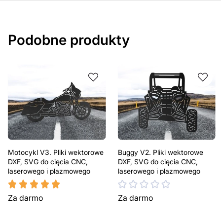
Jeśli masz jakiekolwiek pytania lub potrzebujesz pomocy, 
w dowolnym momencie – zawsze chętnie pomożemy.
Podobne produkty
Motocykl V3. Pliki wektorowe
Buggy V2. Pliki wektorowe
DXF, SVG do cięcia CNC,
DXF, SVG do cięcia CNC,
laserowego i plazmowego
laserowego i plazmowego
Za darmo
Za darmo