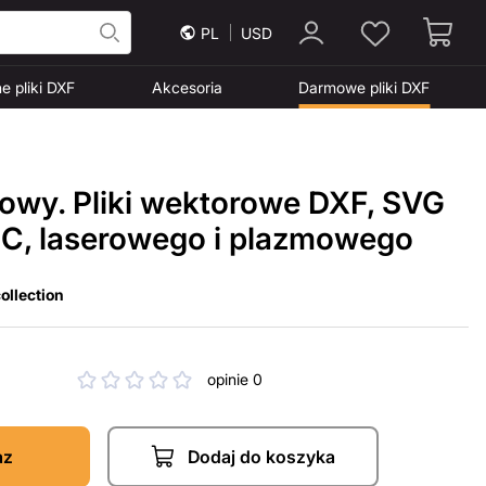
PL
USD
e pliki DXF
Akcesoria
Darmowe pliki DXF
nowy. Pliki wektorowe DXF, SVG
NC, laserowego i plazmowego
ollection
opinie 0
az
Dodaj do koszyka