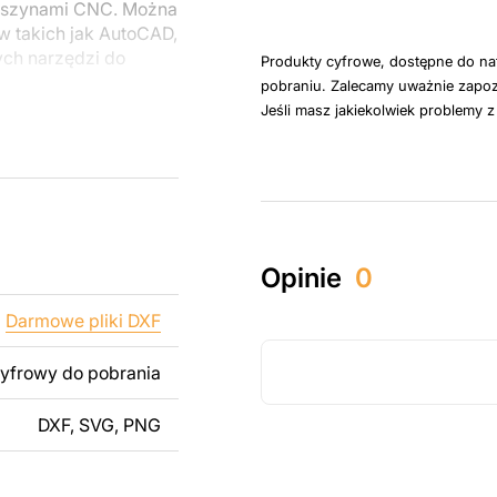
maszynami CNC. Można
 takich jak AutoCAD,
ych narzędzi do
Produkty cyfrowe, dostępne do na
pobraniu. Zalecamy uważnie zapoz
Jeśli masz jakiekolwiek problemy 
u do cięcia
 blachy. Rysunki
 łatwym montażu, aby
któw zarówno do
Opinie
0
ży produktów
pamiętać, że
Darmowe pliki DXF
kowanych plików jest
cyfrowy do pobrania
 dodanie tekstu,
DXF, SVG, PNG
 modyfikacji według
ktu metalowego