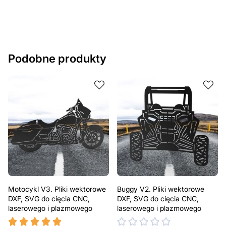
potrzeb. Jeśli potrzebujesz indywidualnego projektu
metalowego produktu, skontaktuj się z nami.
Jeśli masz jakiekolwiek pytania lub potrzebujesz
pomocy, skontaktuj się z nami w dowolnym momencie –
Podobne produkty
zawsze chętnie pomożemy.
Motocykl V3. Pliki wektorowe
Buggy V2. Pliki wektorowe
DXF, SVG do cięcia CNC,
DXF, SVG do cięcia CNC,
laserowego i plazmowego
laserowego i plazmowego