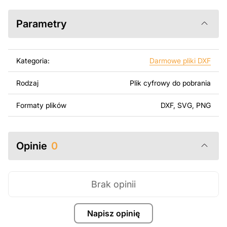
SolidWorks lub innych narzędzi do edycji wektorowej.
Parametry
Korzystając z tych plików możesz przy pomocy
przyrzaądu do cięcia samodzielnie stworzyć wysokiej
jakości produkt z kawałka blachy. Rysunki zostały
Kategoria:
Darmowe pliki DXF
zaprojektowane z myślą o nowoczesnej estetyce i
łatwym montażu, aby można było cieszyć się pracą nad
Rodzaj
Plik cyfrowy do pobrania
swoim projektem.
Formaty plików
DXF, SVG, PNG
Można używać tych plików do tworzenia gotowych
produktów zarówno do użytku osobistego, jak i
komercyjnego, w tym do sprzedaży produktów
wykonanych na podstawie tych projektów. Należy
Opinie
0
jednak pamiętać, że odsprzedaż lub udostępnianie
oryginalnych bądź zmodyfikowanych plików jest
surowo zabronione.
Brak opinii
Za dodatkową opłatą możemy dostosować projekt
poprzez dodanie tekstu, obrazów lub logo Twojej firmy
Napisz opinię
albo wprowadzenie innych modyfikacji według Twoich