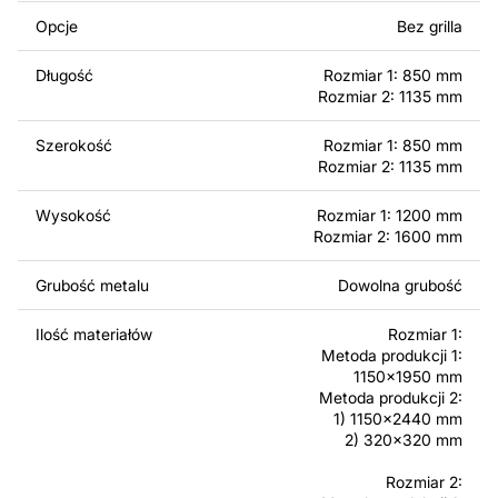
bocznych części, które następnie są spawane ze sobą,
Opcje
Bez grilla
tworząc integralną konstrukcję kominka. W tym
przypadku oszczędzasz czas potrzebny na spawanie
Długość
Rozmiar 1: 850 mm
kominka.
Rozmiar 2: 1135 mm
Korzystając z tych plików możesz przy pomocy
Szerokość
Rozmiar 1: 850 mm
przyrzaądu do cięcia samodzielnie stworzyć wysokiej
Rozmiar 2: 1135 mm
jakości produkt z kawałka blachy. Rysunki zostały
zaprojektowane z myślą o nowoczesnej estetyce i
Wysokość
Rozmiar 1: 1200 mm
łatwym montażu, aby można było cieszyć się pracą nad
Rozmiar 2: 1600 mm
swoim projektem.
Grubość metalu
Dowolna grubość
Można używać tych plików do tworzenia gotowych
produktów zarówno do użytku osobistego, jak i
Ilość materiałów
Rozmiar 1:
Metoda produkcji 1:
komercyjnego, w tym do sprzedaży produktów
1150x1950 mm
wykonanych na podstawie tych projektów. Należy
Metoda produkcji 2:
jednak pamiętać, że odsprzedaż lub udostępnianie
1) 1150x2440 mm
oryginalnych bądź zmodyfikowanych plików jest
2) 320x320 mm
surowo zabronione.
Rozmiar 2: