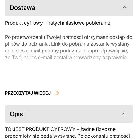
Dostawa
Produkt cyfrowy - natychmiastowe pobieranie
Po przetworzeniu Twojej płatności otrzymasz dostęp do
plików do pobrania. Link do pobrania zostanie wysłany
na adres e-mail podany podczas zakupu. Upewnij się,
że Twój adres e-mail został wprowadzony poprawnie.
Produkty cyfrowe, dostępne do natychmiastowego pobrania, nie
podlegają zwrotowi ani wymianie po ich pobraniu. Zalecamy
PRZECZYTAJ WIĘCEJ
uważnie zapoznać się z opisem produktu i zadać wszystkie pytania
przed zakupem. Jeśli masz jakiekolwiek problemy z zamówieniem,
skontaktuj się bezpośrednio ze sprzedawcą.
Opis
TO JEST PRODUKT CYFROWY – żadne fizyczne
przedmioty nie będą wysyłane. Po dokonaniu płatności