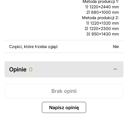
Metoda produkcji 1:
Za dodatkową opłatą możemy dostosować projekt
1) 1220x2440 mm
poprzez dodanie tekstu, obrazów lub logo Twojej firmy
2) 680x1000 mm
albo wprowadzenie innych modyfikacji według Twoich
Metoda produkcji 2:
potrzeb. Jeśli potrzebujesz indywidualnego projektu
1) 1220x1320 mm
metalowego produktu, skontaktuj się z nami.
2) 1220x2300 mm
3) 950x1430 mm
Jeśli masz jakiekolwiek pytania lub potrzebujesz
Części, które trzeba zgiąć
Nie
pomocy, skontaktuj się z nami w dowolnym momencie –
zawsze chętnie pomożemy.
Opinie
0
Brak opinii
Napisz opinię