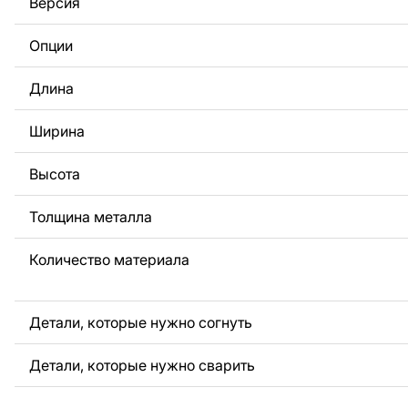
Версия
За дополнительную плату мы можем добавить любой те
логотип вашей компании или внести другие изменения 
Опции
Если вам нужно, чтобы мы выполнили индивидуальный 
металла для вас, пожалуйста, свяжитесь с нами.
Длина
Если у вас остались вопросы или вам нужна помощь, с
любое время, мы всегда готовы помочь.
Ширина
Высота
Толщина металла
Количество материала
Детали, которые нужно согнуть
Детали, которые нужно сварить