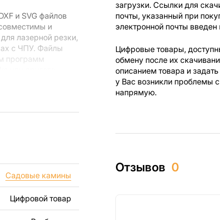
загрузки. Ссылки для скач
DXF и SVG файлов
почты, указанный при поку
 совместимы и
электронной почты введен 
для лазерной резки,
вах с ЧПУ. Файлы
Цифровые товары, доступны
ем программ
обмену после их скачиван
rks или другого
описанием товара и задать
у Вас возникли проблемы с
напрямую.
 резки, вы сможете
ежи созданы с
ы вы могли
изделий как для
Отзывов
0
ючая продажу
Садовые камины
дчеркиваем, что
ли
Цифровой товар