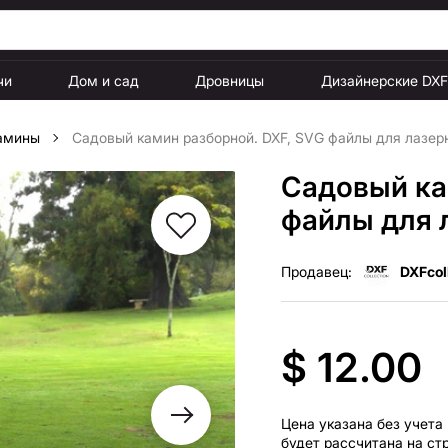
чи
Дом и сад
Дровницы
Дизайнерские DX
амины
Садовый камин разборной. DXF, SVG файлы для лазер
Садовый ка
файлы для 
Продавец:
DXFcol
$ 12.00
Цена указана без учета
будет рассчитана на ст