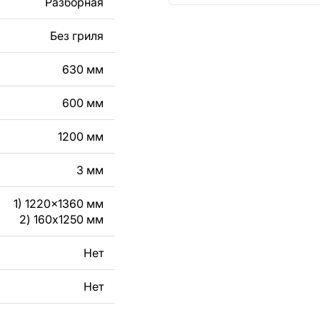
Разборная
кст, изображение,
в дизайн изделия.
Без гриля
чертеж изделия из
630 мм
вяжитесь с нами в
600 мм
1200 мм
3 мм
1) 1220x1360 мм
2) 160x1250 мм
Нет
Нет