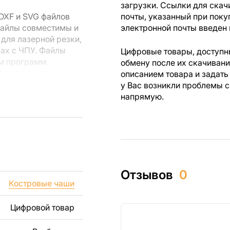
загрузки. Ссылки для скач
DXF и SVG файлов
почты, указанный при поку
Файлы совместимы и
электронной почты введен 
для лазерной резки,
вах с ЧПУ. Файлы
Цифровые товары, доступны
ем программ
обмену после их скачиван
rks или другого
описанием товара и задать
у Вас возникли проблемы с
напрямую.
 резки, вы сможете
ежи созданы с
ы вы могли
изделий как для
Отзывов
0
ючая продажу
Костровые чаши
дчеркиваем, что
ли
Цифровой товар