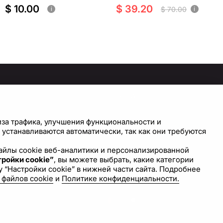
$ 10.00
$ 39.20
$ 70.00
i
i
ПОМОЩЬ
У ВАС ЕСТЬ ВОПРОСЫ?
СВЯЖИТЕСЬ С НАМИ!
правочный центр
иза трафика, улучшения функциональности и
астройки cookie
устанавливаются автоматически, так как они требуются
Напишите нам
 файлы cookie веб-аналитики и персонализированной
ройки cookie”
, вы можете выбрать, какие категории
 “Настройки cookie” в нижней части сайта. Подробнее
 файлов cookie
и
Политике конфиденциальности.