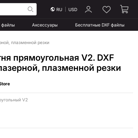
RU
USD
F файлы
Аксессуары
Бесплатные DXF файлы
рной, плазменной резки
гня прямоугольная V2. DXF
лазерной, плазменной резки
Store
угольный V2