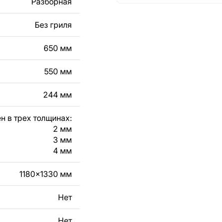
Разборная
кст, изображение,
в дизайн изделия.
Без гриля
чертеж изделия из
650 мм
вяжитесь с нами в
550 мм
244 мм
н в трех толщинах:
2 мм
3 мм
4 мм
1180x1330 мм
Нет
Нет