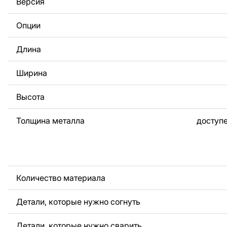
Версия
За дополнительную плату мы можем добавить любой те
логотип вашей компании или внести другие изменения 
Опции
Если вам нужно, чтобы мы выполнили индивидуальный 
металла для вас, пожалуйста, свяжитесь с нами.
Длина
Если у вас остались вопросы или вам нужна помощь, с
любое время, мы всегда готовы помочь.
Ширина
Высота
Толщина металла
доступе
Количество материала
Детали, которые нужно согнуть
Детали, которые нужно сварить