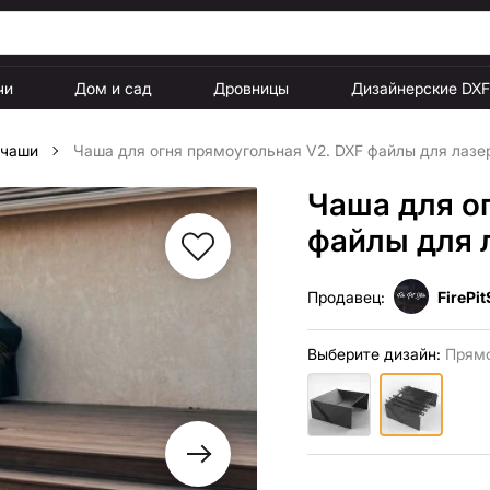
чи
Дом и сад
Дровницы
Дизайнерские DX
 чаши
Чаша для огня прямоугольная V2. DXF файлы для лазе
Чаша для о
файлы для 
Продавец:
FirePit
Выберите дизайн:
Прямо