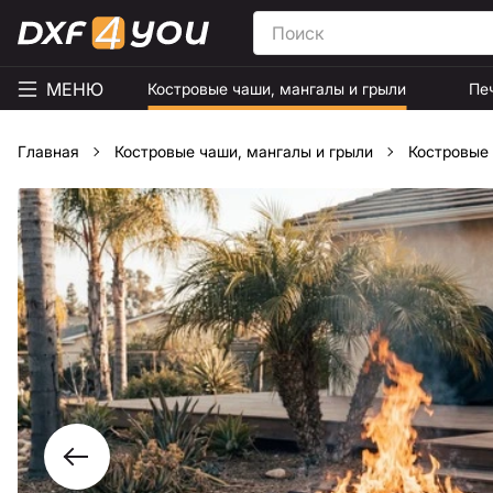
МЕНЮ
Костровые чаши, мангалы и грыли
Пе
Главная
Костровые чаши, мангалы и грыли
Костровые