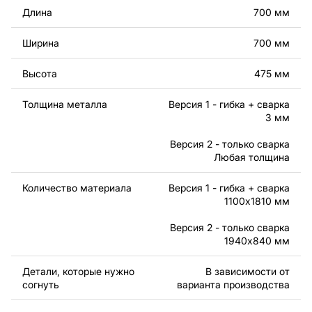
Длина
700 мм
Ширина
700 мм
Высота
475 мм
Толщина металла
Версия 1 - гибка + сварка
3 мм
Версия 2 - только сварка
Любая толщина
Во втором варианте все элементы чаши отдельные,
вам нужно будет вырезать эти детали и сварить
Количество материала
Версия 1 - гибка + сварка
каждую деталь.
1100x1810 мм
Версия 2 - только сварка
1940x840 мм
Детали, которые нужно
В зависимости от
согнуть
варианта производства