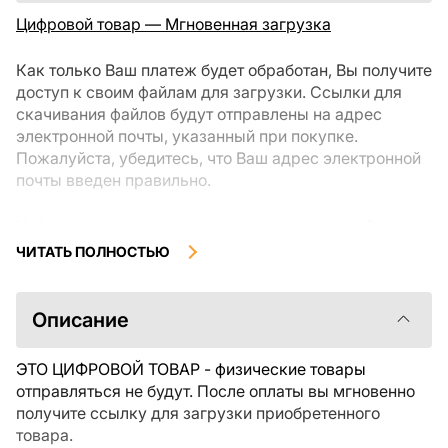
Цифровой товар — Мгновенная загрузка
Как только Ваш платеж будет обработан, Вы получите
доступ к своим файлам для загрузки. Ссылки для
скачивания файлов будут отправлены на адрес
электронной почты, указанный при покупке.
Пожалуйста, убедитесь, что Ваш адрес электронной
почты введен правильно.
Цифровые товары, доступные для мгновенной
загрузки, не подлежат возврату или обмену после их
ЧИТАТЬ ПОЛНОСТЬЮ
скачивания. Мы рекомендуем внимательно
ознакомиться с описанием товара и задать все
интересующие Вас вопросы перед покупкой. Если у
Описание
Вас возникли проблемы с заказом, пожалуйста,
свяжитесь с продавцом напрямую.
ЭТО ЦИФРОВОЙ ТОВАР - физические товары
отправляться не будут. После оплаты вы мгновенно
получите ссылку для загрузки приобретенного
товара.