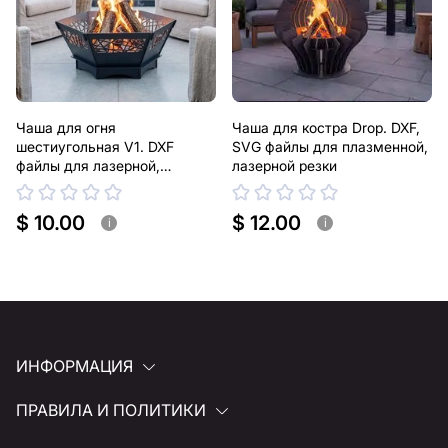
нужно, чтобы мы выполнили индивидуальный чертеж
изделия из металла для вас, пожалуйста, свяжитесь
с нами.
Если у вас остались вопросы или вам нужна помощь,
Чаша для огня
Чаша для костра Drop. DXF,
свяжитесь с нами в любое время, мы всегда готовы
шестиугольная V1. DXF
SVG файлы для плазменной,
помочь.
файлы для лазерной,
лазерной резки
плазменной резки
$ 10.00
$ 12.00
i
i
ИНФОРМАЦИЯ
ПРАВИЛА И ПОЛИТИКИ