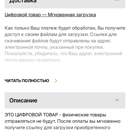
Доставка
Цифровой товар — Мгновенная загрузка
Как только Ваш платеж будет обработан, Вы получите
доступ к своим файлам для загрузки. Ссылки для
скачивания файлов будут отправлены на адрес
электронной почты, указанный при покупке.
Пожалуйста, убедитесь, что Ваш адрес электронной
почты введен правильно.
Цифровые товары, доступные для мгновенной
загрузки, не подлежат возврату или обмену после их
ЧИТАТЬ ПОЛНОСТЬЮ
скачивания. Мы рекомендуем внимательно
ознакомиться с описанием товара и задать все
интересующие Вас вопросы перед покупкой. Если у
Описание
Вас возникли проблемы с заказом, пожалуйста,
свяжитесь с продавцом напрямую.
ЭТО ЦИФРОВОЙ ТОВАР - физические товары
отправляться не будут. После оплаты вы мгновенно
получите ссылку для загрузки приобретенного