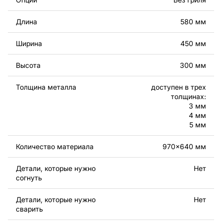
Вы можете использовать файлы для создания
Длина
580 мм
готовых изделий как для личного, так и для
коммерческого использования, включая продажу
Ширина
450 мм
готовых изделий, изготовленных по этим чертежам.
Подчеркиваем, что перепродажа и распространение
Высота
300 мм
этих оригинальных или отредактированных файлов
запрещены.
Толщина металла
доступен в трех
толщинах:
За дополнительную плату мы можем добавить любой
3 мм
текст, изображение, логотип вашей компании или
4 мм
5 мм
внести другие изменения в дизайн изделия. Если вам
нужно, чтобы мы выполнили индивидуальный чертеж
Количество материала
970x640 мм
изделия из металла для вас, пожалуйста, свяжитесь
с нами.
Детали, которые нужно
Нет
согнуть
Если у вас остались вопросы или вам нужна помощь,
свяжитесь с нами в любое время, мы всегда готовы
Детали, которые нужно
Нет
помочь.
сварить