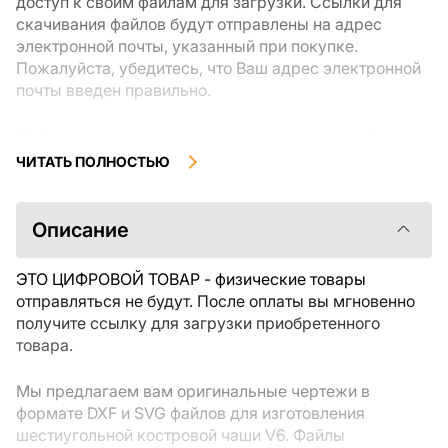
доступ к своим файлам для загрузки. Ссылки для
скачивания файлов будут отправлены на адрес
электронной почты, указанный при покупке.
Пожалуйста, убедитесь, что Ваш адрес электронной
почты введен правильно.
Цифровые товары, доступные для мгновенной
загрузки, не подлежат возврату или обмену после их
ЧИТАТЬ ПОЛНОСТЬЮ
скачивания. Мы рекомендуем внимательно
ознакомиться с описанием товара и задать все
интересующие Вас вопросы перед покупкой. Если у
Описание
Вас возникли проблемы с заказом, пожалуйста,
свяжитесь с продавцом напрямую.
ЭТО ЦИФРОВОЙ ТОВАР - физические товары
отправляться не будут. После оплаты вы мгновенно
получите ссылку для загрузки приобретенного
товара.
Мы предлагаем вам оригинальные чертежи в
формате DXF и SVG файлов для изготовления
шестиугольной костровой чаши V6. Файлы