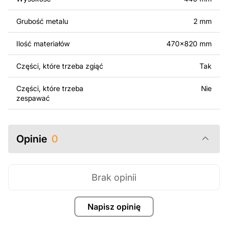
oryginalnych bądź zmodyfikowanych plików jest
surowo zabronione.
Grubość metalu
2 mm
Za dodatkową opłatą możemy dostosować projekt
Ilość materiałów
470x820 mm
poprzez dodanie tekstu, obrazów lub logo Twojej firmy
albo wprowadzenie innych modyfikacji według Twoich
Części, które trzeba zgiąć
Tak
potrzeb. Jeśli potrzebujesz indywidualnego projektu
metalowego produktu, skontaktuj się z nami.
Części, które trzeba
Nie
zespawać
Jeśli masz jakiekolwiek pytania lub potrzebujesz
pomocy, skontaktuj się z nami w dowolnym momencie –
zawsze chętnie pomożemy.
Opinie
0
Brak opinii
Napisz opinię