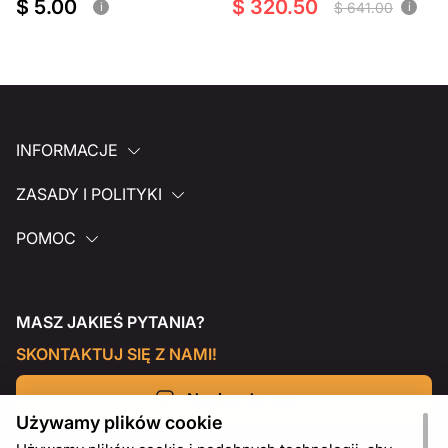
$ 5.00
$ 320.50
$ 641.00
i
i
INFORMACJE
ZASADY I POLITYKI
POMOC
MASZ JAKIEŚ PYTANIA?
SKONTAKTUJ SIĘ Z NAMI!
Napisz do nas
Używamy plików cookie