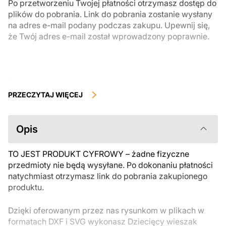
Po przetworzeniu Twojej płatności otrzymasz dostęp do
plików do pobrania. Link do pobrania zostanie wysłany
na adres e-mail podany podczas zakupu. Upewnij się,
że Twój adres e-mail został wprowadzony poprawnie.
Produkty cyfrowe, dostępne do natychmiastowego pobrania, nie
podlegają zwrotowi ani wymianie po ich pobraniu. Zalecamy
PRZECZYTAJ WIĘCEJ
uważnie zapoznać się z opisem produktu i zadać wszystkie pytania
przed zakupem. Jeśli masz jakiekolwiek problemy z zamówieniem,
skontaktuj się bezpośrednio ze sprzedawcą.
Opis
TO JEST PRODUKT CYFROWY – żadne fizyczne
przedmioty nie będą wysyłane. Po dokonaniu płatności
natychmiast otrzymasz link do pobrania zakupionego
produktu.
Dzięki oferowanym przez nas rysunkom w plikach w
formatach DXF i SVG wykonasz Dziecięcy wieszak