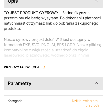
Opis
TO JEST PRODUKT CYFROWY – żadne fizyczne
przedmioty nie będą wysyłane. Po dokonaniu płatności
natychmiast otrzymasz link do pobrania zakupionego
produktu.
Nasze cyfrowy projekt Jeleń V16 jest dostępny w
formatach DXF, SVG, PNG, AI, EPS i CDR. Nasze pliki są
kompatybilne z większością urządzeń do cięcia
laserowego, plazmowego, wodnego oraz innymi
maszynami CNC. Można je łatwo edytować lub
modyfikować za pomocą programów takich jak
PRZECZYTAJ WIĘCEJ
AutoCAD, Inkscape, SheetCam, Adobe Illustrator,
SolidWorks lub innych narzędzi do edycji wektorowej.
Parametry
Korzystając z tych plików możesz przy pomocy
przyrzaądu do cięcia samodzielnie stworzyć wysokiej
jakości produkt z kawałka blachy. Rysunki zostały
Kategoria:
Dzikie zwierzęta i
zaprojektowane z myślą o nowoczesnej estetyce i
przyroda