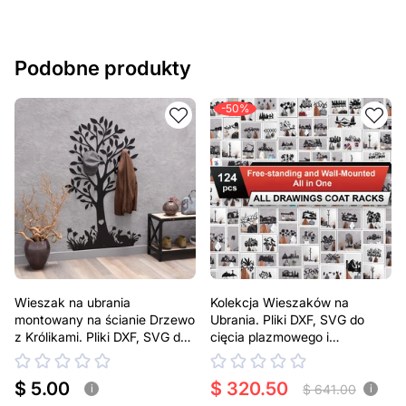
Podobne produkty
-50%
Wieszak na ubrania
Kolekcja Wieszaków na
montowany na ścianie Drzewo
Ubrania. Pliki DXF, SVG do
z Królikami. Pliki DXF, SVG do
cięcia plazmowego i
cięcia plazmowego i
laserowego
laserowego
$ 5.00
$ 320.50
$ 641.00
i
i