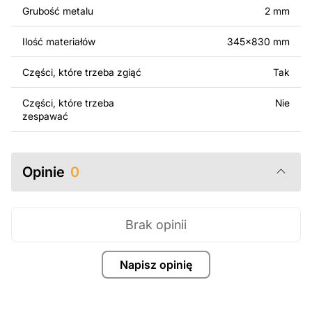
surowo zabronione.
Grubość metalu
2 mm
Za dodatkową opłatą możemy dostosować projekt
Ilość materiałów
345x830 mm
poprzez dodanie tekstu, obrazów lub logo Twojej firmy
albo wprowadzenie innych modyfikacji według Twoich
Części, które trzeba zgiąć
Tak
potrzeb. Jeśli potrzebujesz indywidualnego projektu
metalowego produktu, skontaktuj się z nami.
Części, które trzeba
Nie
zespawać
Jeśli masz jakiekolwiek pytania lub potrzebujesz
pomocy, skontaktuj się z nami w dowolnym momencie –
zawsze chętnie pomożemy.
Opinie
0
Brak opinii
Napisz opinię