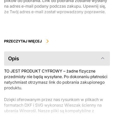
plików do pobrania. Link do pobrania zostanie wysłany
na adres e-mail podany podczas zakupu. Upewnij się,
że Twój adres e-mail został wprowadzony poprawnie.
Produkty cyfrowe, dostępne do natychmiastowego pobrania, nie
podlegają zwrotowi ani wymianie po ich pobraniu. Zalecamy
PRZECZYTAJ WIĘCEJ
uważnie zapoznać się z opisem produktu i zadać wszystkie pytania
przed zakupem. Jeśli masz jakiekolwiek problemy z zamówieniem,
skontaktuj się bezpośrednio ze sprzedawcą.
Opis
TO JEST PRODUKT CYFROWY – żadne fizyczne
przedmioty nie będą wysyłane. Po dokonaniu płatności
natychmiast otrzymasz link do pobrania zakupionego
produktu.
Dzięki oferowanym przez nas rysunkom w plikach w
formatach DXF i SVG wykonasz Wieszak ścienny na
ubrania Winorośl. Nasze pliki są kompatybilne z