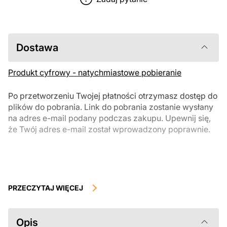
Dostawa
Produkt cyfrowy - natychmiastowe pobieranie
Po przetworzeniu Twojej płatności otrzymasz dostęp do
plików do pobrania. Link do pobrania zostanie wysłany
na adres e-mail podany podczas zakupu. Upewnij się,
że Twój adres e-mail został wprowadzony poprawnie.
Produkty cyfrowe, dostępne do natychmiastowego pobrania, nie
podlegają zwrotowi ani wymianie po ich pobraniu. Zalecamy
PRZECZYTAJ WIĘCEJ
uważnie zapoznać się z opisem produktu i zadać wszystkie pytania
przed zakupem. Jeśli masz jakiekolwiek problemy z zamówieniem,
skontaktuj się bezpośrednio ze sprzedawcą.
Opis