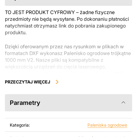
TO JEST PRODUKT CYFROWY – żadne fizyczne
przedmioty nie będą wysyłane. Po dokonaniu płatności
natychmiast otrzymasz link do pobrania zakupionego
produktu.
Dzięki oferowanym przez nas rysunkom w plikach w
formatach DXF wykonasz Palenisko ogrodowe trójkątne
1000 mm V2. Nasze pliki są kompatybilne z
większością urządzeń do cięcia laserowego,
plazmowego, wodnego oraz innymi maszynami CNC.
Można je łatwo edytować lub modyfikować za pomocą
PRZECZYTAJ WIĘCEJ
programów takich jak AutoCAD, Inkscape, SheetCam,
Adobe Illustrator, SolidWorks lub innych narzędzi do
edycji wektorowej.
Parametry
Korzystając z tych plików możesz przy pomocy
przyrzaądu do cięcia samodzielnie stworzyć wysokiej
Kategoria:
Paleniska ogrodowe
jakości produkt z kawałka blachy. Rysunki zostały
zaprojektowane z myślą o nowoczesnej estetyce i