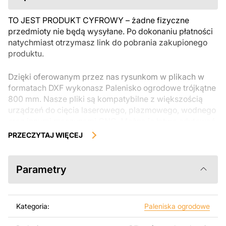
TO JEST PRODUKT CYFROWY – żadne fizyczne
przedmioty nie będą wysyłane. Po dokonaniu płatności
natychmiast otrzymasz link do pobrania zakupionego
produktu.
Dzięki oferowanym przez nas rysunkom w plikach w
formatach DXF wykonasz Palenisko ogrodowe trójkątne
800 mm. Nasze pliki są kompatybilne z większością
urządzeń do cięcia laserowego, plazmowego, wodnego
oraz innymi maszynami CNC. Można je łatwo edytować
lub modyfikować za pomocą programów takich jak
PRZECZYTAJ WIĘCEJ
AutoCAD, Inkscape, SheetCam, Adobe Illustrator,
SolidWorks lub innych narzędzi do edycji wektorowej.
Parametry
Korzystając z tych plików możesz przy pomocy
przyrzaądu do cięcia samodzielnie stworzyć wysokiej
jakości produkt z kawałka blachy. Rysunki zostały
Kategoria:
Paleniska ogrodowe
zaprojektowane z myślą o nowoczesnej estetyce i
łatwym montażu, aby można było cieszyć się pracą nad