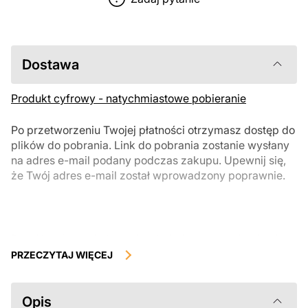
Dostawa
Produkt cyfrowy - natychmiastowe pobieranie
Po przetworzeniu Twojej płatności otrzymasz dostęp do
plików do pobrania. Link do pobrania zostanie wysłany
na adres e-mail podany podczas zakupu. Upewnij się,
że Twój adres e-mail został wprowadzony poprawnie.
Produkty cyfrowe, dostępne do natychmiastowego pobrania, nie
podlegają zwrotowi ani wymianie po ich pobraniu. Zalecamy
PRZECZYTAJ WIĘCEJ
uważnie zapoznać się z opisem produktu i zadać wszystkie pytania
przed zakupem. Jeśli masz jakiekolwiek problemy z zamówieniem,
skontaktuj się bezpośrednio ze sprzedawcą.
Opis